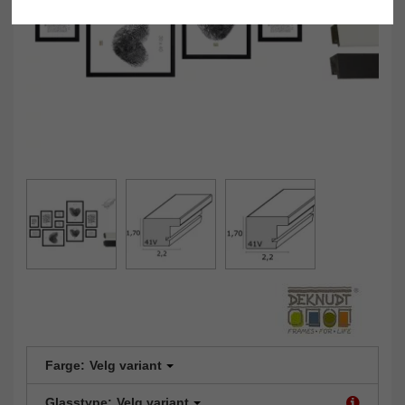
Farge:
Velg variant
Glasstype:
Velg variant