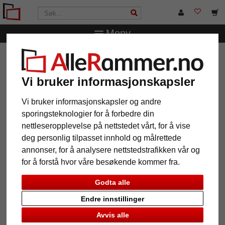
Meny
AlleRammer.no
Andre rammer
Veggallerier
Bildevegg,
ti rammer med praktisk linjal for monteringen
Vi bruker informasjonskapsler
Bildevegg, ti rammer med
praktisk linjal for monteringen
Vi bruker informasjonskapsler og andre
sporingsteknologier for å forbedre din
nettleseropplevelse på nettstedet vårt, for å vise
deg personlig tilpasset innhold og målrettede
annonser, for å analysere nettstedstrafikken vår og
for å forstå hvor våre besøkende kommer fra.
Godta alle
Endre innstillinger
Avvis alle
Tilbake
Vider