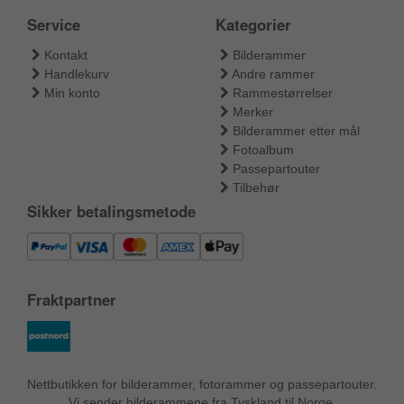
Service
Kategorier
Kontakt
Bilderammer
Handlekurv
Andre rammer
Min konto
Rammestørrelser
Merker
Bilderammer etter mål
Fotoalbum
Passepartouter
Tilbehør
Sikker betalingsmetode
Fraktpartner
Nettbutikken for bilderammer, fotorammer og passepartouter.
Vi sender bilderammene fra Tyskland til Norge.