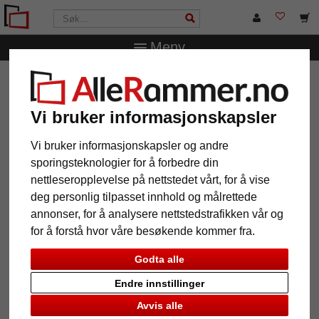
Meny
AlleRammer.no
Bilderammer
T-skjorte- og draktrammer
Bilderamme for trøyer Comfort White med passepartout
Vi bruker informasjonskapsler
Bilderamme for trøyer Comfort
White med passepartout
Vi bruker informasjonskapsler og andre
sporingsteknologier for å forbedre din
nettleseropplevelse på nettstedet vårt, for å vise
deg personlig tilpasset innhold og målrettede
annonser, for å analysere nettstedstrafikken vår og
for å forstå hvor våre besøkende kommer fra.
Godta alle
Endre innstillinger
Avvis alle
Tilbake
Vider