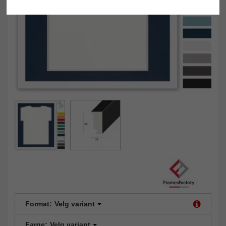
Format:
Velg variant
Farge:
Velg variant