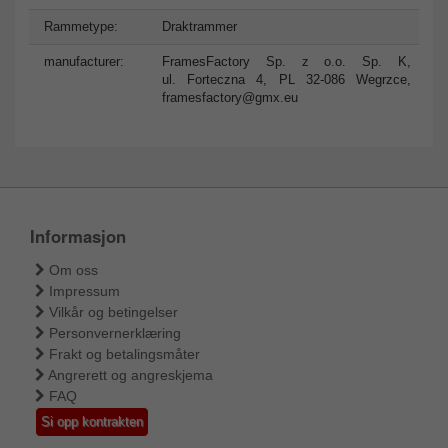
Rammetype:
Draktrammer
manufacturer:
FramesFactory Sp. z o.o. Sp. K,
ul. Forteczna 4, PL 32-086 Wegrzce,
framesfactory@gmx.eu
Informasjon
Om oss
Impressum
Vilkår og betingelser
Personvernerklæring
Frakt og betalingsmåter
Angrerett og angreskjema
FAQ
Si opp kontrakten