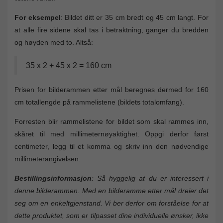
For eksempel
: Bildet ditt er 35 cm bredt og 45 cm langt. For
at alle fire sidene skal tas i betraktning, ganger du bredden
og høyden med to. Altså:
35 x 2 + 45 x 2 = 160 cm
Prisen for bilderammen etter mål beregnes dermed for 160
cm totallengde på rammelistene (bildets totalomfang).
Forresten blir rammelistene for bildet som skal rammes inn,
skåret til med millimeternøyaktighet. Oppgi derfor først
centimeter, legg til et komma og skriv inn den nødvendige
millimeterangivelsen.
Bestillingsinformasjon
: Så hyggelig at du er interessert i
denne bilderammen. Med en bilderamme etter mål dreier det
seg om en enkeltgjenstand. Vi ber derfor om forståelse for at
dette produktet, som er tilpasset dine individuelle ønsker, ikke