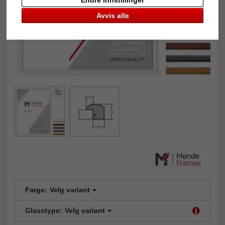
Avvis alle
Farge:
Velg variant
Glasstype:
Velg variant