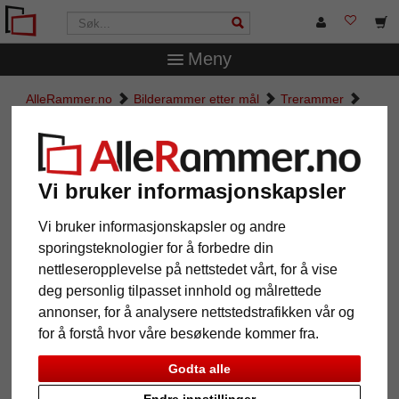
Meny
AlleRammer.no
Bilderammer etter mål
Trerammer
Treramme etter mål Kota
Treramme etter mål Kota
Vi bruker informasjonskapsler
Vi bruker informasjonskapsler og andre
sporingsteknologier for å forbedre din
nettleseropplevelse på nettstedet vårt, for å vise
deg personlig tilpasset innhold og målrettede
annonser, for å analysere nettstedstrafikken vår og
for å forstå hvor våre besøkende kommer fra.
Godta alle
Tilbake
Vider
Endre innstillinger