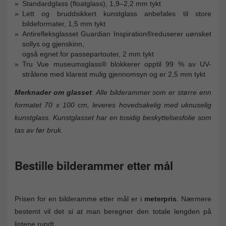
Standardglass (floatglass), 1,9–2,2 mm tykt
Lett og bruddsikkert kunstglass anbefales til store
bildeformater, 1,5 mm tykt
Antirefleksglasset Guardian Inspiration®reduserer uønsket
sollys og gjenskinn,
også egnet for passepartouter, 2 mm tykt
Tru Vue museumsglass® blokkerer opptil 99 % av UV-
strålene med klarest mulig gjennomsyn og er 2,5 mm tykt
Merknader om glasset
:
Alle bilderammer som er større enn
formatet 70 x 100 cm, leveres hovedsakelig med uknuselig
kunstglass. Kunstglasset har en tosidig beskyttelsesfolie som
tas av før bruk.
Bestille bilderammer etter mål
Prisen for en bilderamme etter mål er i
meterpris
. Nærmere
bestemt vil det si at man beregner den totale lengden på
listene rundt.