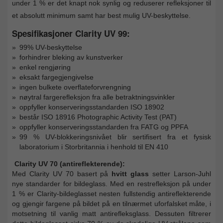
under 1 % er det knapt nok synlig og reduserer refleksjoner til
et absolutt minimum samt har best mulig UV-beskyttelse.
Spesifikasjoner Clarity UV 99:
99% UV-beskyttelse
forhindrer bleking av kunstverker
enkel rengjøring
eksakt fargegjengivelse
ingen bulkete overflateforvrengning
nøytral fargerefleksjon fra alle betraktningsvinkler
oppfyller konserveringsstandarden ISO 18902
består ISO 18916 Photographic Activity Test (PAT)
oppfyller konserveringsstandarden fra FATG og PPFA
99 % UV-blokkeringsnivået blir sertifisert fra et fysisk
laboratorium i Storbritannia i henhold til EN 410
Clarity UV 70 (antireflekterende):
Med Clarity UV 70 basert på
hvitt glass
setter Larson-Juhl
nye standarder for bildeglass. Med en restrefleksjon på under
1 % er Clarity-bildeglasset nesten fullstendig antireflekterende
og gjengir fargene på bildet på en tilnærmet uforfalsket måte, i
motsetning til vanlig matt antirefleksglass. Dessuten filtrerer