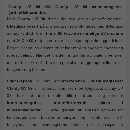
Clarity UV 99 OG Clarity UV 99 museumsglass
(antireflekterende):
Med
Clarity UV 99
dreier det seg om et antireflekterende
bildeglass basert på grønnglass, som blir laget med flyteglass
av høy kvalitet. Det filtrerer
99 % av de skadelige UV-strålene
(ved 300–380 nm), som over tid bleker og ødelegger bildet.
Begge sidene på glasset er belagt med et spesielt ripefast og
robust belegg. Når det gjelder rengjøring av platen, behøver
du derfor ikke å bruke spesielle rengjøringsmidler eller
bekymre deg for riper.
Egenskapene til det antireflekterende
museumsglasset
Clarity UV 99
er nærmest identiske med flytglasset Clarity UV
99, bare at det i dette tilfellet dreier seg om et
interferensoptisk, antireflekterende glass i
museumskvalitet
. Dette glasset er spesielt utviklet for
konservatoriske bildeinnramminger og kombinerer UV-
beskyttelse med blendingsfrihet. Med en restrefleksjon på