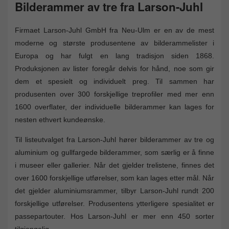
Bilderammer av tre fra Larson-Juhl
Firmaet Larson-Juhl GmbH fra Neu-Ulm er en av de mest
moderne og største produsentene av bilderammelister i
Europa og har fulgt en lang tradisjon siden 1868.
Produksjonen av lister foregår delvis for hånd, noe som gir
dem et spesielt og individuelt preg. Til sammen har
produsenten over 300 forskjellige treprofiler med mer enn
1600 overflater, der individuelle bilderammer kan lages for
nesten ethvert kundeønske.
Til listeutvalget fra Larson-Juhl hører bilderammer av tre og
aluminium og gullfargede bilderammer, som særlig er å finne
i museer eller gallerier. Når det gjelder trelistene, finnes det
over 1600 forskjellige utførelser, som kan lages etter mål. Når
det gjelder aluminiumsrammer, tilbyr Larson-Juhl rundt 200
forskjellige utførelser. Produsentens ytterligere spesialitet er
passepartouter. Hos Larson-Juhl er mer enn 450 sorter
tilgjengelig.