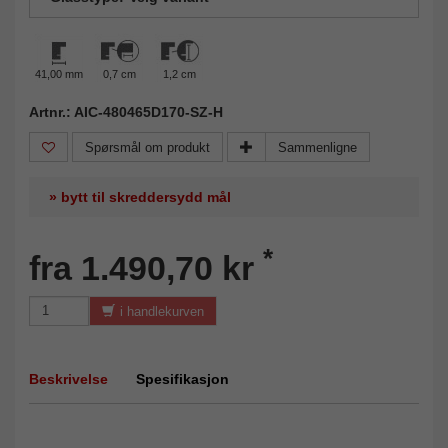
41,00 mm
0,7 cm
1,2 cm
Artnr.: AIC-480465D170-SZ-H
Spørsmål om produkt
Sammenligne
» bytt til skreddersydd mål
*
fra 1.490,70 kr
i handlekurven
Beskrivelse
Spesifikasjon