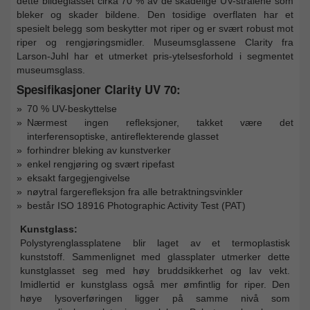
dette bildeglasset cirka 70 % av de skadelige UV-strålene som
bleker og skader bildene. Den tosidige overflaten har et
spesielt belegg som beskytter mot riper og er svært robust mot
riper og rengjøringsmidler. Museumsglassene Clarity fra
Larson-Juhl har et utmerket pris-ytelsesforhold i segmentet
museumsglass.
Spesifikasjoner Clarity UV 70:
70 % UV-beskyttelse
Nærmest ingen refleksjoner, takket være det
interferensoptiske, antireflekterende glasset
forhindrer bleking av kunstverker
enkel rengjøring og svært ripefast
eksakt fargegjengivelse
nøytral fargerefleksjon fra alle betraktningsvinkler
består ISO 18916 Photographic Activity Test (PAT)
Kunstglass:
Polystyrenglassplatene blir laget av et termoplastisk
kunststoff. Sammenlignet med glassplater utmerker dette
kunstglasset seg med høy bruddsikkerhet og lav vekt.
Imidlertid er kunstglass også mer ømfintlig for riper. Den
høye lysoverføringen ligger på samme nivå som