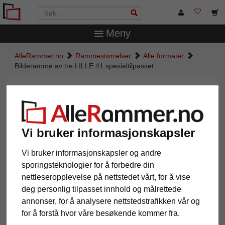
Meny
AlleRammer.no
Rammestørrelser
Alle formater
Bilderamme av tre LILLE 41 spesialtilpasset
Bilderamme av tre LILLE 41
spesialtilpasset
Vi bruker informasjonskapsler
Vi bruker informasjonskapsler og andre
sporingsteknologier for å forbedre din
nettleseropplevelse på nettstedet vårt, for å vise
deg personlig tilpasset innhold og målrettede
annonser, for å analysere nettstedstrafikken vår og
for å forstå hvor våre besøkende kommer fra.
Tilbake
Vider