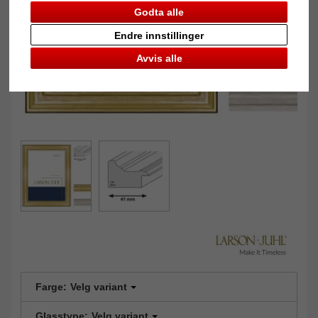
Godta alle
Endre innstillinger
Avvis alle
Farge:
Velg variant
Glasstype:
Velg variant