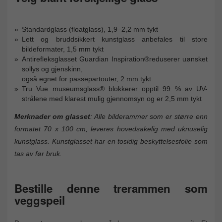
Standardglass (floatglass), 1,9–2,2 mm tykt
Lett og bruddsikkert kunstglass anbefales til store
bildeformater, 1,5 mm tykt
Antirefleksglasset Guardian Inspiration®reduserer uønsket
sollys og gjenskinn,
også egnet for passepartouter, 2 mm tykt
Tru Vue museumsglass® blokkerer opptil 99 % av UV-
strålene med klarest mulig gjennomsyn og er 2,5 mm tykt
Merknader om glasset
: Alle bilderammer som er større enn
formatet 70 x 100 cm, leveres hovedsakelig med uknuselig
kunstglass. Kunstglasset har en tosidig beskyttelsesfolie som
tas av før bruk.
Bestille denne trerammen som
veggspeil