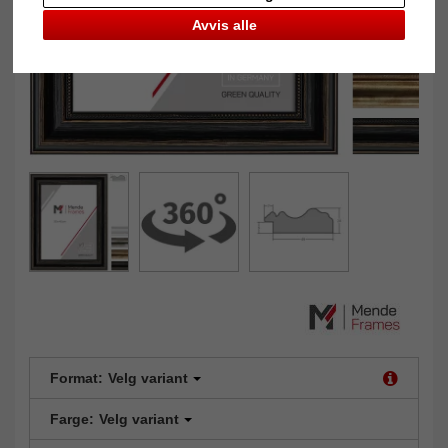
Avvis alle
Format:
Velg variant
Farge:
Velg variant