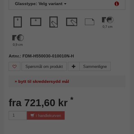
Glasstype:
Velg variant
0,7 cm
0,9 cm
Artnr.: FDM-H550030-010010N-H
Spørsmål om produkt
Sammenligne
» bytt til skreddersydd mål
*
fra 721,60 kr
i handlekurven