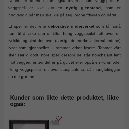
Denne trerammen kan også leveres som veggspeil. Et
veggspeil er ikke kun en
nyttig gjenstand
, som er
nødvendig når man skal kle på seg, ordne frisyren og håret.
Et speil er det rene
dekorative underverket
som får små
rom til å virke større. Eller heng veggspeilet rett over en
lyskilde og gled deg over (særlig i de mørke vintermånedene)
lyset som gjenspeiles – rommet virker lysere. Teamet vårt
liker særlig godt store speil dersom de står nonchalant lent
mot veggen, enten det er på gulvet eller oppå en kommode.
Heng veggspeilet rett over stueplantene, så mangfoldiggjør
du det grønne.
Kunder som likte dette produktet, likte
også: