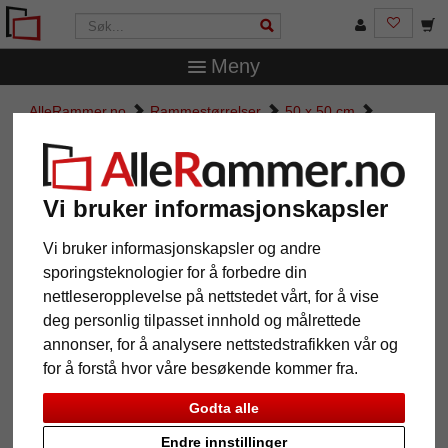
Meny
AlleRammer.no
Rammestørrelser
50 x 50 cm
Treramme Irupu
Treramme Irupu
Vi bruker informasjonskapsler
Vi bruker informasjonskapsler og andre
sporingsteknologier for å forbedre din
nettleseropplevelse på nettstedet vårt, for å vise
deg personlig tilpasset innhold og målrettede
annonser, for å analysere nettstedstrafikken vår og
for å forstå hvor våre besøkende kommer fra.
Godta alle
Tilbake
Vider
Endre innstillinger