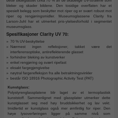
dette bildeglasset cirka 70 % av de skadelige UV-strålene som
bleker og skader bildene. Den tosidige overflaten har et
spesielt belegg som beskytter mot riper og er svært robust mot
riper og rengjøringsmidler. Museumsglassene Clarity fra
Larson-Juhl har et utmerket pris-ytelsesforhold i segmentet
museumsglass.
Spesifikasjoner Clarity UV 70:
70 % UV-beskyttelse
Nærmest ingen refleksjoner, takket være det
interferensoptiske, antireflekterende glasset
forhindrer bleking av kunstverker
enkel rengjøring og svært ripefast
eksakt fargegjengivelse
nøytral fargerefleksjon fra alle betraktningsvinkler
består ISO 18916 Photographic Activity Test (PAT)
Kunstglass:
Polystyrenglassplatene blir laget av et termoplastisk
kunststoff. Sammenlignet med glassplater utmerker dette
kunstglasset seg med høy bruddsikkerhet og lav vekt.
Imidlertid er kunstglass også mer ømfintlig for riper. Den
høye lysoverføringen ligger på samme nivå som