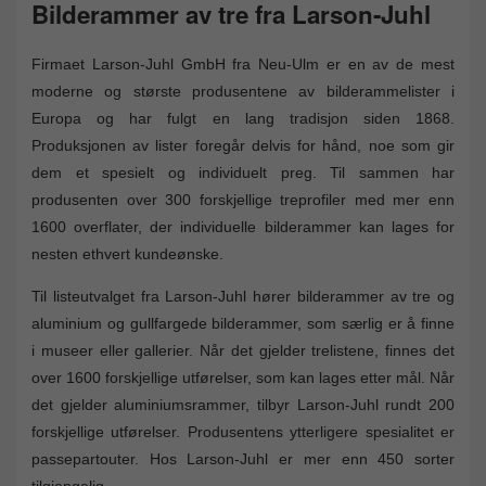
Bilderammer av tre fra Larson-Juhl
Firmaet Larson-Juhl GmbH fra Neu-Ulm er en av de mest
moderne og største produsentene av bilderammelister i
Europa og har fulgt en lang tradisjon siden 1868.
Produksjonen av lister foregår delvis for hånd, noe som gir
dem et spesielt og individuelt preg. Til sammen har
produsenten over 300 forskjellige treprofiler med mer enn
1600 overflater, der individuelle bilderammer kan lages for
nesten ethvert kundeønske.
Til listeutvalget fra Larson-Juhl hører bilderammer av tre og
aluminium og gullfargede bilderammer, som særlig er å finne
i museer eller gallerier. Når det gjelder trelistene, finnes det
over 1600 forskjellige utførelser, som kan lages etter mål. Når
det gjelder aluminiumsrammer, tilbyr Larson-Juhl rundt 200
forskjellige utførelser. Produsentens ytterligere spesialitet er
passepartouter. Hos Larson-Juhl er mer enn 450 sorter
tilgjengelig.