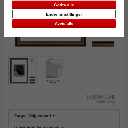
Godta alle
Endre innstillinger
Avvis alle
Farge:
Velg variant
Glasstype:
Velg variant