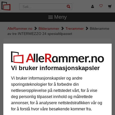
Meny
AlleRammer.no
Bilderammer
Trerammer
Bilderamme
av tre INTERMEZZO 24 spesialtilpasset
Bilderamme av tre INTERMEZZO
24 spesialtilpasset
Vi bruker informasjonskapsler
Vi bruker informasjonskapsler og andre
sporingsteknologier for å forbedre din
nettleseropplevelse på nettstedet vårt, for å vise
deg personlig tilpasset innhold og målrettede
annonser, for å analysere nettstedstrafikken vår og
for å forstå hvor våre besøkende kommer fra.
Tilbake
Vider