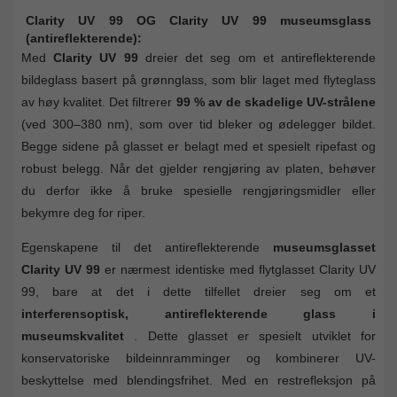
Clarity UV 99 OG Clarity UV 99 museumsglass
(antireflekterende):
Med
Clarity UV 99
dreier det seg om et antireflekterende
bildeglass basert på grønnglass, som blir laget med flyteglass
av høy kvalitet. Det filtrerer
99 % av de skadelige UV-strålene
(ved 300–380 nm), som over tid bleker og ødelegger bildet.
Begge sidene på glasset er belagt med et spesielt ripefast og
robust belegg. Når det gjelder rengjøring av platen, behøver
du derfor ikke å bruke spesielle rengjøringsmidler eller
bekymre deg for riper.
Egenskapene til det antireflekterende
museumsglasset
Clarity UV 99
er nærmest identiske med flytglasset Clarity UV
99, bare at det i dette tilfellet dreier seg om et
interferensoptisk, antireflekterende glass i
museumskvalitet
. Dette glasset er spesielt utviklet for
konservatoriske bildeinnramminger og kombinerer UV-
beskyttelse med blendingsfrihet. Med en restrefleksjon på