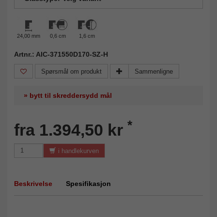
24,00 mm
0,6 cm
1,6 cm
Artnr.: AIC-371550D170-SZ-H
Spørsmål om produkt
Sammenligne
» bytt til skreddersydd mål
*
fra 1.394,50 kr
i handlekurven
Beskrivelse
Spesifikasjon