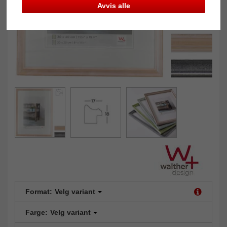
Avvis alle
Format:
Velg variant
Farge:
Velg variant