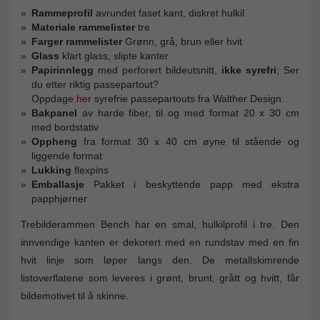
Rammeprofil
avrundet faset kant, diskret hulkil
Materiale rammelister
tre
Farger rammelister
Grønn, grå, brun eller hvit
Glass
klart glass, slipte kanter
Papirinnlegg
med perforert bildeutsnitt,
ikke syrefri
; Ser
du etter riktig passepartout?
Oppdage
her
syrefrie passepartouts fra Walther Design.
Bakpanel
av harde fiber, til og med format 20 x 30 cm
med bordstativ
Oppheng
fra format 30 x 40 cm øyne til stående og
liggende format
Lukking
flexpins
Emballasje
Pakket i beskyttende papp med ekstra
papphjørner
Trebilderammen Bench har en smal, hulkilprofil i tre. Den
innvendige kanten er dekorert med en rundstav med en fin
hvit linje som løper langs den. De metallskimrende
listoverflatene som leveres i grønt, brunt, grått og hvitt, får
bildemotivet til å skinne.