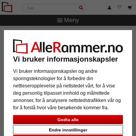
Meny
AlleRammer.no
Rammestørrelser
18 x 24 cm
Bilderamme av tre Bench
Bilderamme av tre Bench
Vi bruker informasjonskapsler
Vi bruker informasjonskapsler og andre
sporingsteknologier for å forbedre din
nettleseropplevelse på nettstedet vårt, for å vise
deg personlig tilpasset innhold og målrettede
annonser, for å analysere nettstedstrafikken vår og
for å forstå hvor våre besøkende kommer fra.
Godta alle
Tilbake
Vider
Endre innstillinger