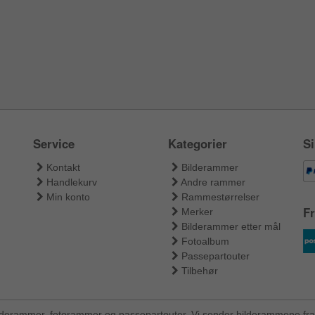
Service
Kategorier
Si
Kontakt
Bilderammer
Handlekurv
Andre rammer
Min konto
Rammestørrelser
Fr
Merker
Bilderammer etter mål
Fotoalbum
Passepartouter
Tilbehør
ilderammer, fotorammer og passepartouter. Vi sender bilderammene fra 