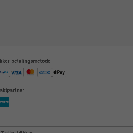
kker betalingsmetode
aktpartner
Tyskland til Norge.