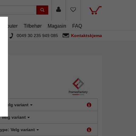
artouter
Tilbehør
Magasin
FAQ
0049 30 235 949 085
Kontaktskjema
t:
Velg variant
Velg variant
type:
Velg variant