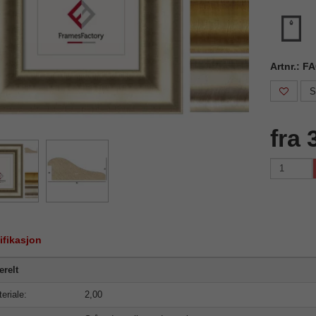
Artnr.: F
S
fra 
ifikasjon
relt
eriale:
2,00