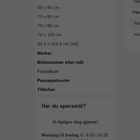
Hen
60 x 90 cm
Ytte
70 x 80 cm
Ra
70 x 90 cm
man
70 x 100 cm
84,1 x 118,9 cm (A0)
Merker
Bilderammer etter mål
Fotoalbum
Passepartouter
Tilbehør
Har du spørsmål?
Vi hjelper deg gjerne!
Mandag til fredag
kl. 8.00–18.30