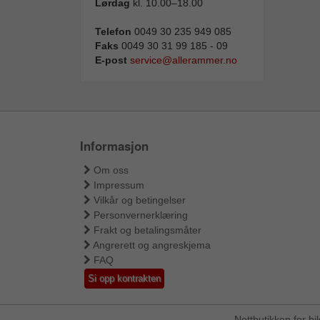
Lørdag
kl. 10.00–18.00
Telefon
0049 30 235 949 085
Faks
0049 30 31 99 185 - 09
E-post
service@allerammer.no
Informasjon
Om oss
Impressum
Vilkår og betingelser
Personvernerklæring
Frakt og betalingsmåter
Angrerett og angreskjema
FAQ
Si opp kontrakten
Nettbutikken for b