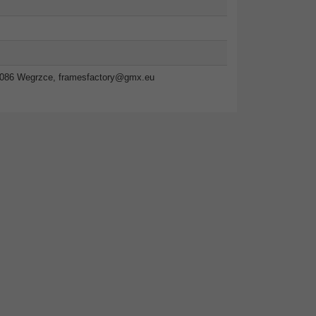
2-086 Wegrzce,
framesfactory@gmx.eu