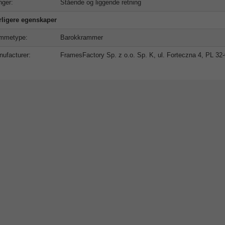
ger:
Stående og liggende retning
rligere egenskaper
mmetype:
Barokkrammer
ufacturer:
FramesFactory Sp. z o.o. Sp. K, ul. Forteczna 4, PL 3