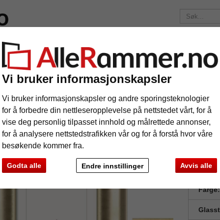
elser
Merker
Bilderammer etter mål
Fotoalbum
Passep
Fraktkostnadene er 175 kr
uansett hvor mye du bestiller!
Vi bruker informasjonskapsler
er
Barokkbilderamme Rosa
rokkbilderamme Rosa
Vi bruker informasjonskapsler og andre sporingsteknologier
for å forbedre din nettleseropplevelse på nettstedet vårt, for å
vise deg personlig tilpasset innhold og målrettede annonser,
for å analysere nettstedstrafikken vår og for å forstå hvor våre
besøkende kommer fra.
Godta alle
Avvis alle
Endre innstillinger
Forma
Farge:
Glass
e
Videre