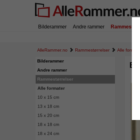
Bilderammer
Andre rammer
Rammestørr
AlleRammer.no
Rammestørrelser
Alle format
Bilderammer
Ba
Andre rammer
Rammestørrelser
Alle formater
10 x 15 cm
13 x 18 cm
15 x 20 cm
18 x 18 cm
18 x 24 cm
Tilbak