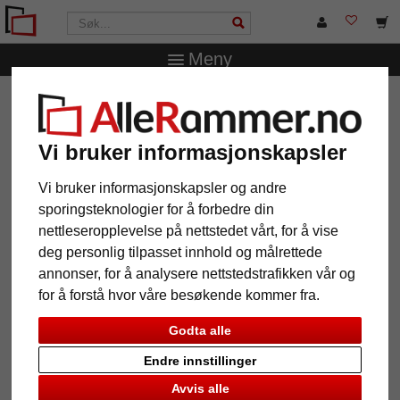
Meny
AlleRammer.no
Rammestørrelser
50 x 70 cm
Barokkbilderamme Magda
Vi bruker informasjonskapsler
Barokkbilderamme Magda
Vi bruker informasjonskapsler og andre
sporingsteknologier for å forbedre din
nettleseropplevelse på nettstedet vårt, for å vise
deg personlig tilpasset innhold og målrettede
annonser, for å analysere nettstedstrafikken vår og
for å forstå hvor våre besøkende kommer fra.
Godta alle
Endre innstillinger
Tilbake
Vider
Avvis alle