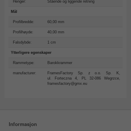
Henger:
Stående og liggende retning
Mål
Profilbredde:
60,00 mm
Profilhøyde:
40,00 mm
Falsdybde:
1 cm
Ytterligere egenskaper
Rammetype:
Barokkrammer
manufacturer:
FramesFactory Sp. z o.o. Sp. K,
ul. Forteczna 4, PL 32-086 Wegrzce,
framesfactory@gmx.eu
Informasjon