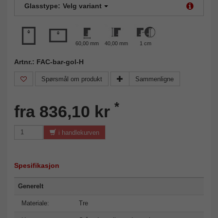
Glasstype:
Velg variant
60,00 mm
40,00 mm
1 cm
Artnr.: FAC-bar-gol-H
Spørsmål om produkt
Sammenligne
*
fra 836,10 kr
i handlekurven
Spesifikasjon
Generelt
Materiale:
Tre