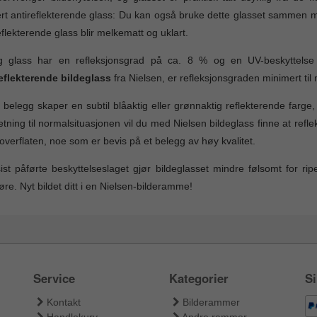
rt antireflekterende glass: Du kan også bruke dette glasset sammen me
eflekterende glass blir melkematt og uklart.
ig glass har en refleksjonsgrad på ca. 8 % og en UV-beskyttelse
eflekterende bildeglass
fra Nielsen, er refleksjonsgraden minimert til
 belegg skaper en subtil blåaktig eller grønnaktig reflekterende farg
tning til normalsituasjonen vil du med Nielsen bildeglass finne at refl
overflaten, noe som er bevis på et belegg av høy kvalitet.
ist påførte beskyttelseslaget gjør bildeglasset mindre følsomt for ri
øre. Nyt bildet ditt i en Nielsen-bilderamme!
Service
Kategorier
Si
Kontakt
Bilderammer