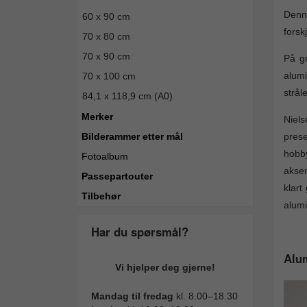
Denn
60 x 90 cm
forsk
70 x 80 cm
70 x 90 cm
På gr
alumi
70 x 100 cm
strål
84,1 x 118,9 cm (A0)
Merker
Niels
pres
Bilderammer etter mål
hobb
Fotoalbum
aksen
Passepartouter
klart
Tilbehør
alumi
Har du spørsmål?
Alum
Vi hjelper deg gjerne!
Mandag til fredag
kl. 8.00–18.30