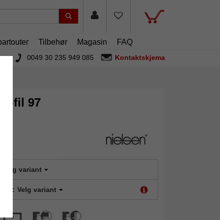
artouter
Tilbehør
Magasin
FAQ
0049 30 235 949 085
Kontaktskjema
rofil 97
Velg variant
type:
Velg variant