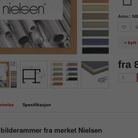
Artnr.: N
S
» bytt
fra 
rivelse
Spesifikasjon
bilderammer fra merket Nielsen