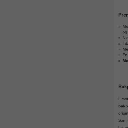
Pre
Med
og
Nie
I 
Med
En 
Me
Bak
I mo
bakp
orig
Samme
blir 