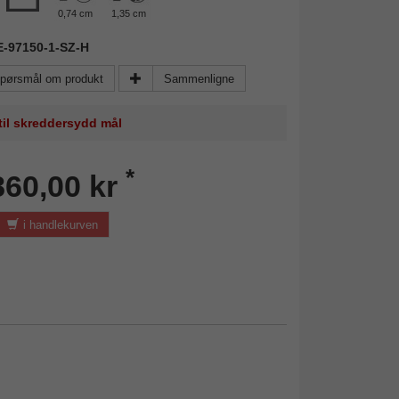
0,74 cm
1,35 cm
IE-97150-1-SZ-H
pørsmål om produkt
Sammenligne
 til skreddersydd mål
*
860,00 kr
i handlekurven