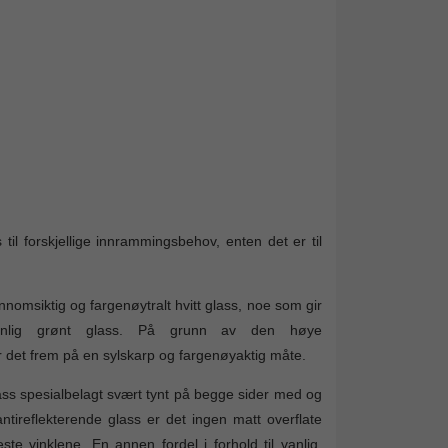
 til forskjellige innrammingsbehov, enten det er til
nomsiktig og fargenøytralt hvitt glass, noe som gir
 vanlig grønt glass. På grunn av den høye
er det frem på en sylskarp og fargenøyaktig måte.
lass spesialbelagt svært tynt på begge sider med og
antireflekterende glass er det ingen matt overflate
ste vinklene. En annen fordel i forhold til vanlig,