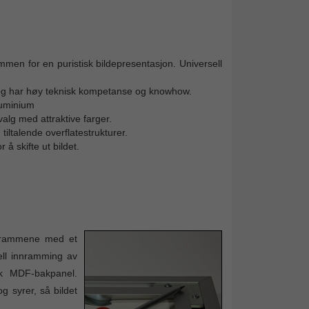
mmen for en puristisk bildepresentasjon. Universell
år og har høy teknisk kompetanse og knowhow.
luminium
alg med attraktive farger.
ltalende overflatestrukturer.
 skifte ut bildet.
derammene med et
nell innramming av
sk MDF-bakpanel.
g syrer, så bildet