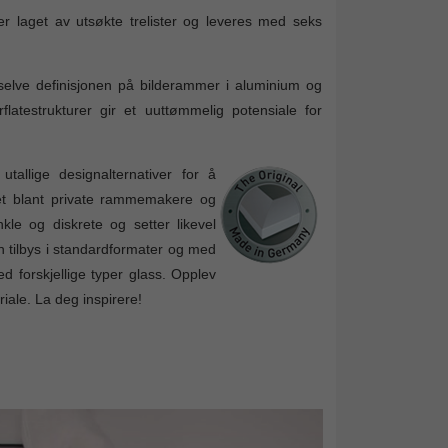
 laget av utsøkte trelister og leveres med seks
 selve definisjonen på bilderammer i aluminium og
flatestrukturer gir et uuttømmelig potensiale for
tallige designalternativer for å
tet blant private rammemakere og
e og diskrete og setter likevel
n tilbys i standardformater og med
d forskjellige typer glass. Opplev
iale. La deg inspirere!