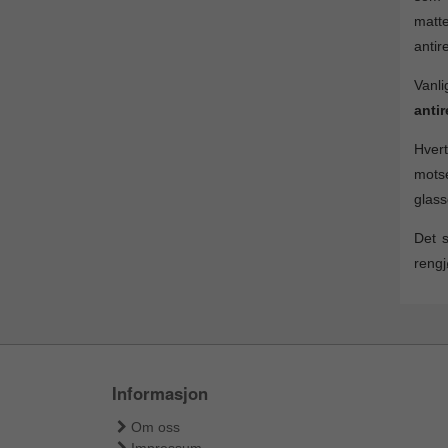
matte
antir
Vanl
antir
Hvert
motse
glass
Det s
rengj
Informasjon
Om oss