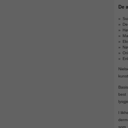
De a
Svæ
De 
Høy
Ma
Eks
Nøy
Ori
Enk
Niels
kunst
Basis
best
lysgj
I lik
derme
som f