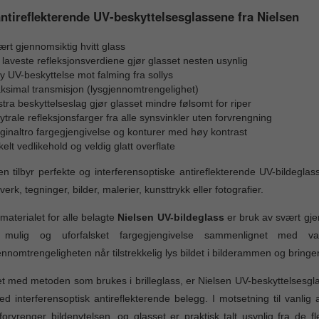
ntireflekterende UV-beskyttelsesglassene fra Nielsen
rt gjennomsiktig hvitt glass
laveste refleksjonsverdiene gjør glasset nesten usynlig
 UV-beskyttelse mot falming fra sollys
ksimal transmisjon (lysgjennomtrengelighet)
tra beskyttelseslag gjør glasset mindre følsomt for riper
trale refleksjonsfarger fra alle synsvinkler uten forvrengning
ginaltro fargegjengivelse og konturer med høy kontrast
elt vedlikehold og veldig glatt overflate
en tilbyr perfekte og interferensoptiske antireflekterende UV-bildeglass
verk, tegninger, bilder, malerier, kunsttrykk eller fotografier.
materialet for alle belagte
Nielsen UV-bildeglass
er bruk av svært gjen
 mulig og uforfalsket fargegjengivelse sammenlignet med
ennomtrengeligheten når tilstrekkelig lys bildet i bilderammen og bring
het med metoden som brukes i brilleglass, er Nielsen UV-beskyttelsesg
d interferensoptisk antireflekterende belegg. I motsetning til vanlig 
orvrenger bildenytelsen, og glasset er praktisk talt usynlig fra de fle