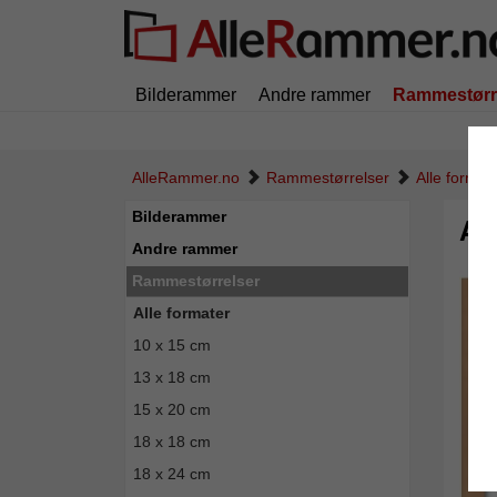
Bilderammer
Andre rammer
Rammestørr
AlleRammer.no
Rammestørrelser
Alle format
Bilderammer
Al
Andre rammer
Rammestørrelser
Alle formater
10 x 15 cm
13 x 18 cm
15 x 20 cm
18 x 18 cm
18 x 24 cm
Tilbak