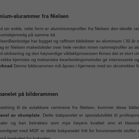
mium-alurammer fra Nielsen
 sin enkle, rette form er aluminiumsprofiler fra Nielsen den ideelle ra
 umiskjennelig på samme tid.
lsenBainbridge har bygget og raffinert bildelister av aluminium i 30 
dag er Nielsen makedsleder over hele verden innen rammeprofiler av a
 eloksering og den høyverdige våtlakkprosessen finnes det et stort utv
rekke kjemiske og mekaniske bearbeidingsmetoder gir interessante og ti
rknad
Denne bilderammen må åpnes i hjørnene med en skrutrekker for å
panelet på bilderammen
tsetning til de avtakbare rammene fra Nielsen, kommer disse bil
anel av skumplate
. Dette bakpanelet er spesialutviklet til profesjo
inaler og kan betraktes som mye høyere kvalitet enn et klassi
nlignet med MDF er dette bakpanelet fritt for forurensende stoffer o
også beskyttet fra baksiden.