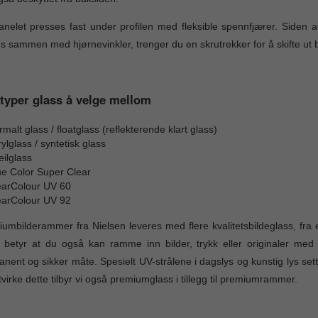
nelet presses fast under profilen med fleksible spennfjærer. Siden alu
s sammen med hjørnevinkler, trenger du en skrutrekker for å skifte ut b
typer glass å velge mellom
malt glass / floatglass (reflekterende klart glass)
ylglass / syntetisk glass
ilglass
ue Color Super Clear
earColour UV 60
earColour UV 92
umbilderammer fra Nielsen leveres med flere kvalitetsbildeglass, fra e
 betyr at du også kan ramme inn bilder, trykk eller originaler med h
nent og sikker måte. Spesielt UV-strålene i dagslys og kunstig lys sette
virke dette tilbyr vi også premiumglass i tillegg til premiumrammer.