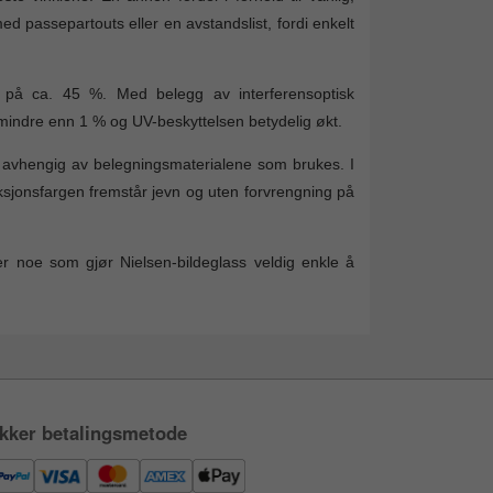
d passepartouts eller en avstandslist, fordi enkelt
 på ca. 45 %. Med belegg av interferensoptisk
 mindre enn 1 % og UV-beskyttelsen betydelig økt.
e, avhengig av belegningsmaterialene som brukes. I
eksjonsfargen fremstår jevn og uten forvrengning på
per noe som gjør Nielsen-bildeglass veldig enkle å
kker betalingsmetode