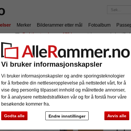
elser
Merker
Bilderammer etter mål
Fotoalbum
Passep
Fraktkostnadene er 175 kr
uansett hvor mye du bestiller!
er
Aluminiumsbilderamme spesialtilpasset, profil 97
uminiumsbilderamme spesialtilpasset, p
Vi bruker informasjonskapsler
Vi bruker informasjonskapsler og andre sporingsteknologier
for å forbedre din nettleseropplevelse på nettstedet vårt, for å
vise deg personlig tilpasset innhold og målrettede annonser,
for å analysere nettstedstrafikken vår og for å forstå hvor våre
Farge:
besøkende kommer fra.
Glass
Godta alle
Avvis alle
Endre innstillinger
e
Videre