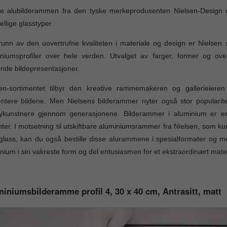
e alubilderammen fra den tyske merkeprodusenten Nielsen-Design er
jellige glasstyper.
unn av den uovertrufne kvaliteten i materiale og design er Nielsen
niumsprofiler over hele verden. Utvalget av farger, former og over
ende bildepresentasjoner.
en-sortimentet tilbyr den kreative rammemakeren og gallerieieren u
entere bildene. Men Nielsens bilderammer nyter også stor populari
ykunstnere gjennom generasjonene. Bilderammer i aluminium er enkl
ter. I motsetning til utskiftbare aluminiumsrammer fra Nielsen, som ku
 glass, kan du også bestille disse alurammene i spesialformater og me
nium i sin vakreste form og del entusiasmen for et ekstraordinært mater
iniumsbilderamme profil 4, 30 x 40 cm, Antrasitt, matt