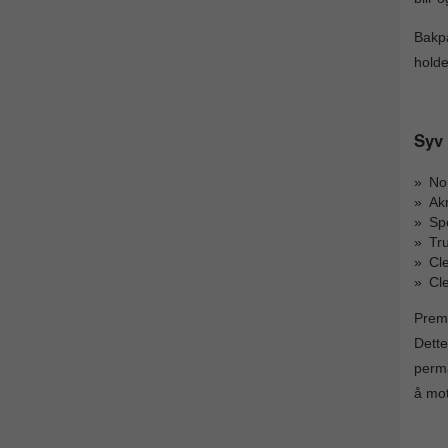
Bakpa
holde
Syv 
Nor
Akr
Spe
Tr
Cl
Cl
Premi
Dette
perma
å mot