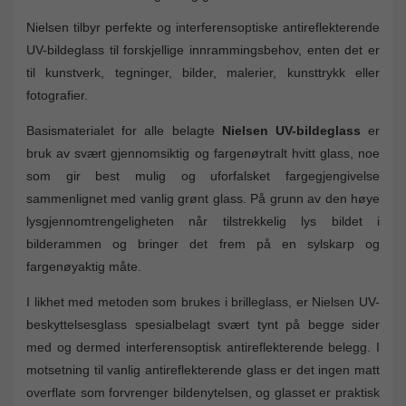
Nielsen tilbyr perfekte og interferensoptiske antireflekterende
UV-bildeglass til forskjellige innrammingsbehov, enten det er
til kunstverk, tegninger, bilder, malerier, kunsttrykk eller
fotografier.
Basismaterialet for alle belagte
Nielsen UV-bildeglass
er
bruk av svært gjennomsiktig og fargenøytralt hvitt glass, noe
som gir best mulig og uforfalsket fargegjengivelse
sammenlignet med vanlig grønt glass. På grunn av den høye
lysgjennomtrengeligheten når tilstrekkelig lys bildet i
bilderammen og bringer det frem på en sylskarp og
fargenøyaktig måte.
I likhet med metoden som brukes i brilleglass, er Nielsen UV-
beskyttelsesglass spesialbelagt svært tynt på begge sider
med og dermed interferensoptisk antireflekterende belegg. I
motsetning til vanlig antireflekterende glass er det ingen matt
overflate som forvrenger bildenytelsen, og glasset er praktisk