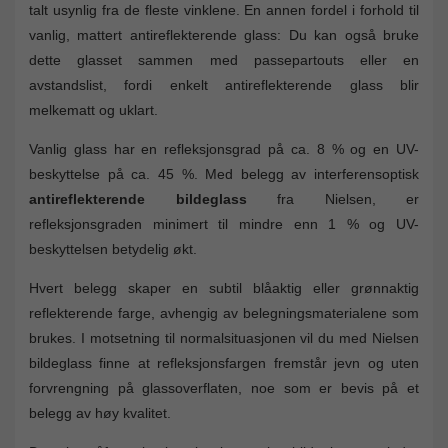
talt usynlig fra de fleste vinklene. En annen fordel i forhold til
vanlig, mattert antireflekterende glass: Du kan også bruke
dette glasset sammen med passepartouts eller en
avstandslist, fordi enkelt antireflekterende glass blir
melkematt og uklart.
Vanlig glass har en refleksjonsgrad på ca. 8 % og en UV-
beskyttelse på ca. 45 %. Med belegg av interferensoptisk
antireflekterende bildeglass
fra Nielsen, er
refleksjonsgraden minimert til mindre enn 1 % og UV-
beskyttelsen betydelig økt.
Hvert belegg skaper en subtil blåaktig eller grønnaktig
reflekterende farge, avhengig av belegningsmaterialene som
brukes. I motsetning til normalsituasjonen vil du med Nielsen
bildeglass finne at refleksjonsfargen fremstår jevn og uten
forvrengning på glassoverflaten, noe som er bevis på et
belegg av høy kvalitet.