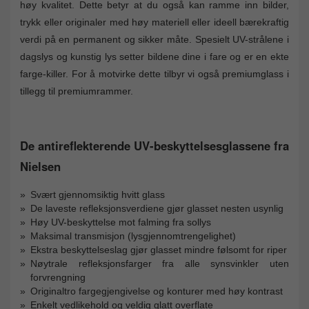
høy kvalitet. Dette betyr at du også kan ramme inn bilder,
trykk eller originaler med høy materiell eller ideell bærekraftig
verdi på en permanent og sikker måte. Spesielt UV-strålene i
dagslys og kunstig lys setter bildene dine i fare og er en ekte
farge-killer. For å motvirke dette tilbyr vi også premiumglass i
tillegg til premiumrammer.
De antireflekterende UV-beskyttelsesglassene fra
Nielsen
Svært gjennomsiktig hvitt glass
De laveste refleksjonsverdiene gjør glasset nesten usynlig
Høy UV-beskyttelse mot falming fra sollys
Maksimal transmisjon (lysgjennomtrengelighet)
Ekstra beskyttelseslag gjør glasset mindre følsomt for riper
Nøytrale refleksjonsfarger fra alle synsvinkler uten
forvrengning
Originaltro fargegjengivelse og konturer med høy kontrast
Enkelt vedlikehold og veldig glatt overflate