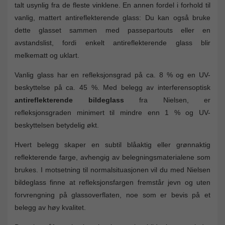
talt usynlig fra de fleste vinklene. En annen fordel i forhold til
vanlig, mattert antireflekterende glass: Du kan også bruke
dette glasset sammen med passepartouts eller en
avstandslist, fordi enkelt antireflekterende glass blir
melkematt og uklart.
Vanlig glass har en refleksjonsgrad på ca. 8 % og en UV-
beskyttelse på ca. 45 %. Med belegg av interferensoptisk
antireflekterende bildeglass
fra Nielsen, er
refleksjonsgraden minimert til mindre enn 1 % og UV-
beskyttelsen betydelig økt.
Hvert belegg skaper en subtil blåaktig eller grønnaktig
reflekterende farge, avhengig av belegningsmaterialene som
brukes. I motsetning til normalsituasjonen vil du med Nielsen
bildeglass finne at refleksjonsfargen fremstår jevn og uten
forvrengning på glassoverflaten, noe som er bevis på et
belegg av høy kvalitet.