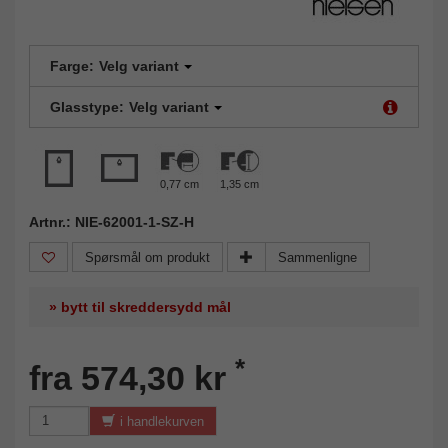
Farge:
Velg variant
Glasstype:
Velg variant
0,77 cm
1,35 cm
Artnr.: NIE-62001-1-SZ-H
Spørsmål om produkt
Sammenligne
» bytt til skreddersydd mål
*
fra 574,30 kr
i handlekurven