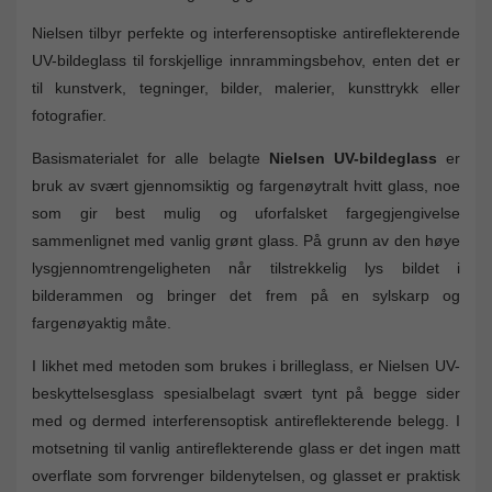
Nielsen tilbyr perfekte og interferensoptiske antireflekterende
UV-bildeglass til forskjellige innrammingsbehov, enten det er
til kunstverk, tegninger, bilder, malerier, kunsttrykk eller
fotografier.
Basismaterialet for alle belagte
Nielsen UV-bildeglass
er
bruk av svært gjennomsiktig og fargenøytralt hvitt glass, noe
som gir best mulig og uforfalsket fargegjengivelse
sammenlignet med vanlig grønt glass. På grunn av den høye
lysgjennomtrengeligheten når tilstrekkelig lys bildet i
bilderammen og bringer det frem på en sylskarp og
fargenøyaktig måte.
I likhet med metoden som brukes i brilleglass, er Nielsen UV-
beskyttelsesglass spesialbelagt svært tynt på begge sider
med og dermed interferensoptisk antireflekterende belegg. I
motsetning til vanlig antireflekterende glass er det ingen matt
overflate som forvrenger bildenytelsen, og glasset er praktisk