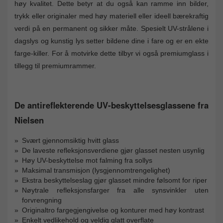
høy kvalitet. Dette betyr at du også kan ramme inn bilder,
trykk eller originaler med høy materiell eller ideell bærekraftig
verdi på en permanent og sikker måte. Spesielt UV-strålene i
dagslys og kunstig lys setter bildene dine i fare og er en ekte
farge-killer. For å motvirke dette tilbyr vi også premiumglass i
tillegg til premiumrammer.
De antireflekterende UV-beskyttelsesglassene fra
Nielsen
Svært gjennomsiktig hvitt glass
De laveste refleksjonsverdiene gjør glasset nesten usynlig
Høy UV-beskyttelse mot falming fra sollys
Maksimal transmisjon (lysgjennomtrengelighet)
Ekstra beskyttelseslag gjør glasset mindre følsomt for riper
Nøytrale refleksjonsfarger fra alle synsvinkler uten
forvrengning
Originaltro fargegjengivelse og konturer med høy kontrast
Enkelt vedlikehold og veldig glatt overflate