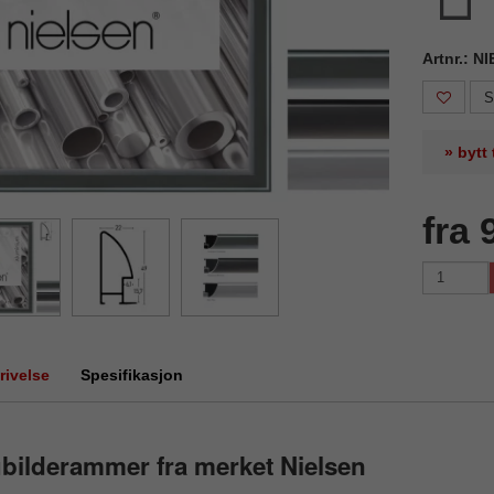
Artnr.: N
S
» bytt
fra 
rivelse
Spesifikasjon
bilderammer fra merket Nielsen