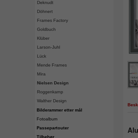
Deknudt
Döhnert
Frames Factory
Goldbuch
Klüber
Larson-Juhl
Lück
Mende Frames
Mira
Nielsen Design
Roggenkamp
Walther Design
Besk
Bilderammer etter mål
Fotoalbum
Alu
Passepartouter
Tilbehør