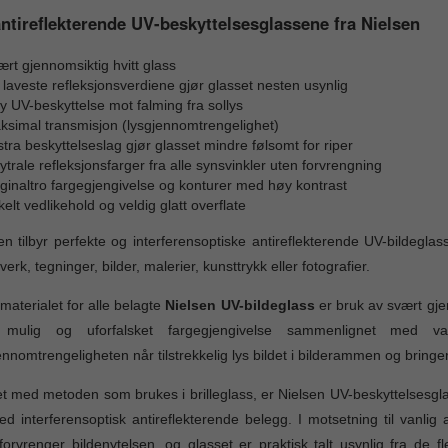
ntireflekterende UV-beskyttelsesglassene fra Nielsen
rt gjennomsiktig hvitt glass
laveste refleksjonsverdiene gjør glasset nesten usynlig
 UV-beskyttelse mot falming fra sollys
ksimal transmisjon (lysgjennomtrengelighet)
tra beskyttelseslag gjør glasset mindre følsomt for riper
trale refleksjonsfarger fra alle synsvinkler uten forvrengning
ginaltro fargegjengivelse og konturer med høy kontrast
elt vedlikehold og veldig glatt overflate
en tilbyr perfekte og interferensoptiske antireflekterende UV-bildeglass
verk, tegninger, bilder, malerier, kunsttrykk eller fotografier.
materialet for alle belagte
Nielsen UV-bildeglass
er bruk av svært gjen
 mulig og uforfalsket fargegjengivelse sammenlignet med
ennomtrengeligheten når tilstrekkelig lys bildet i bilderammen og bring
het med metoden som brukes i brilleglass, er Nielsen UV-beskyttelsesg
d interferensoptisk antireflekterende belegg. I motsetning til vanlig 
orvrenger bildenytelsen, og glasset er praktisk talt usynlig fra de fle