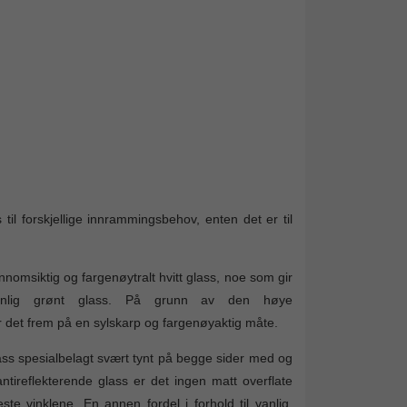
 til forskjellige innrammingsbehov, enten det er til
nomsiktig og fargenøytralt hvitt glass, noe som gir
 vanlig grønt glass. På grunn av den høye
er det frem på en sylskarp og fargenøyaktig måte.
lass spesialbelagt svært tynt på begge sider med og
antireflekterende glass er det ingen matt overflate
ste vinklene. En annen fordel i forhold til vanlig,