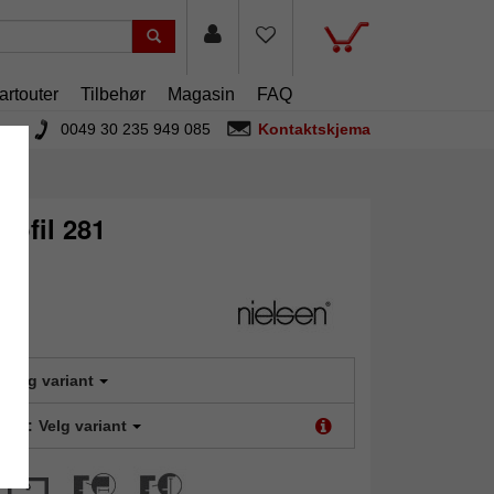
rtouter
Tilbehør
Magasin
FAQ
0049 30 235 949 085
Kontaktskjema
rofil 281
Velg variant
type:
Velg variant