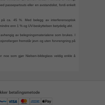
d passepartouts eller en avstandslist, fordi enkelt
 på ca. 45 %. Med belegg av interferensoptisk
 mindre enn 1 % og UV-beskyttelsen betydelig økt.
e, avhengig av belegningsmaterialene som brukes. I
eksjonsfargen fremstår jevn og uten forvrengning på
per noe som gjør Nielsen-bildeglass veldig enkle å
kker betalingsmetode