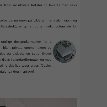
 laget av utsøkte trelister og leveres med seks
 selve definisjonen på bilderammer i aluminium og
flatestrukturer gir et uuttømmelig potensiale for
tallige designalternativer for å
tet blant private rammemakere og
e og diskrete og setter likevel
n tilbys i standardformater og med
d forskjellige typer glass. Opplev
iale. La deg inspirere!