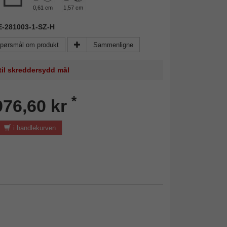
0,61 cm
1,57 cm
IE-281003-1-SZ-H
pørsmål om produkt
Sammenligne
 til skreddersydd mål
*
976,60 kr
i handlekurven