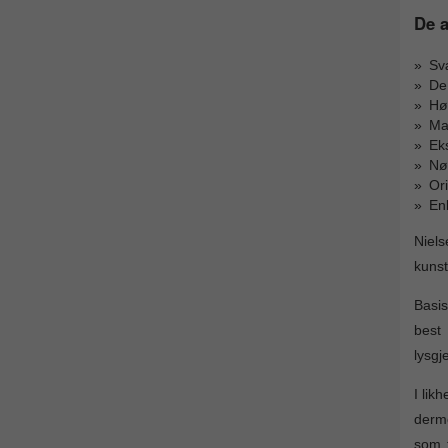
De a
Svæ
De 
Høy
Ma
Eks
Nøy
Ori
Enk
Niels
kunst
Basis
best
lysgj
I lik
derme
som f