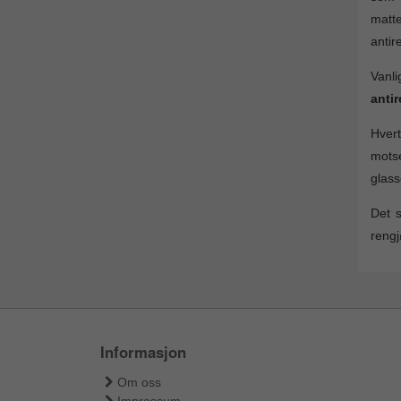
matte
antir
Vanl
antir
Hvert
motse
glass
Det s
rengj
Informasjon
Om oss