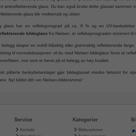
rt antireflekterende glass: Du kan også bruke dette glasset sammen me
eflekterende glass blir melkematt og uklart.
ig glass har en refleksjonsgrad på ca. 8 % og en UV-beskyttelse
eflekterende bildeglass
fra Nielsen, er refleksjonsgraden minimert til
 belegg skaper en subtil blåaktig eller grønnaktig reflekterende farg
tning til normalsituasjonen vil du med Nielsen bildeglass finne at refl
overflaten, noe som er bevis på et belegg av høy kvalitet.
ist påførte beskyttelseslaget gjør bildeglasset mindre følsomt for ri
øre. Nyt bildet ditt i en Nielsen-bilderamme!
Service
Kategorier
Si
Kontakt
Bilderammer