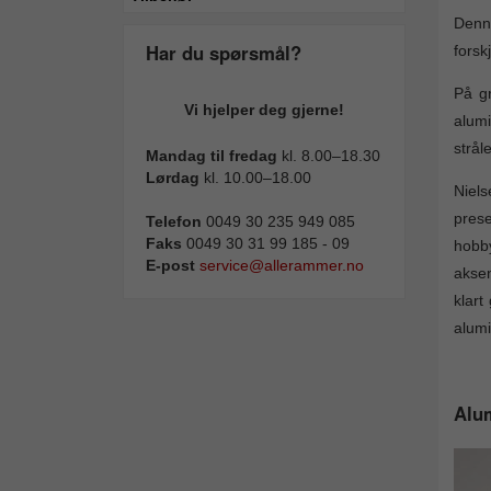
Denn
Har du spørsmål?
forsk
På gr
Vi hjelper deg gjerne!
alumi
strål
Mandag til fredag
kl. 8.00–18.30
Lørdag
kl. 10.00–18.00
Niels
pres
Telefon
0049 30 235 949 085
Faks
0049 30 31 99 185 - 09
hobb
E-post
service@allerammer.no
aksen
klart
alumi
Alum