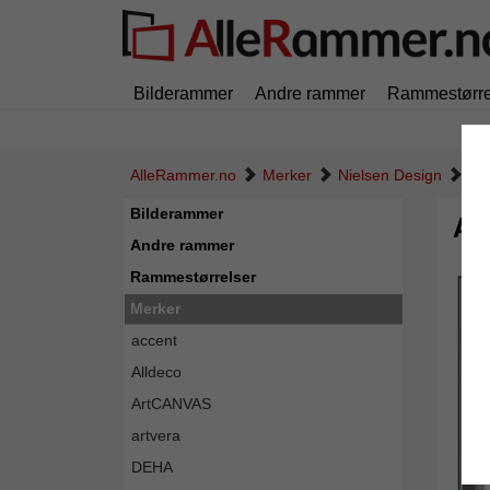
Bilderammer
Andre rammer
Rammestørre
AlleRammer.no
Merker
Nielsen Design
Alu
Bilderammer
Al
Andre rammer
Rammestørrelser
Merker
accent
Alldeco
ArtCANVAS
artvera
DEHA
Tilbak