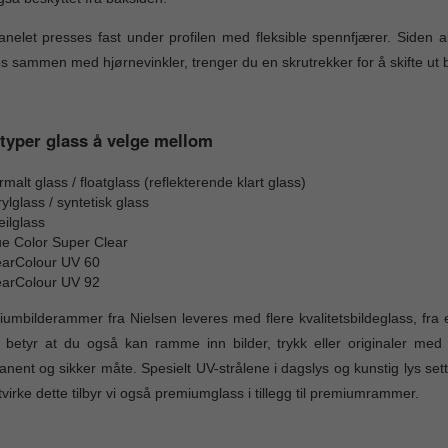
nelet presses fast under profilen med fleksible spennfjærer. Siden alu
s sammen med hjørnevinkler, trenger du en skrutrekker for å skifte ut b
typer glass å velge mellom
malt glass / floatglass (reflekterende klart glass)
ylglass / syntetisk glass
ilglass
ue Color Super Clear
earColour UV 60
earColour UV 92
umbilderammer fra Nielsen leveres med flere kvalitetsbildeglass, fra e
 betyr at du også kan ramme inn bilder, trykk eller originaler med h
nent og sikker måte. Spesielt UV-strålene i dagslys og kunstig lys sette
virke dette tilbyr vi også premiumglass i tillegg til premiumrammer.