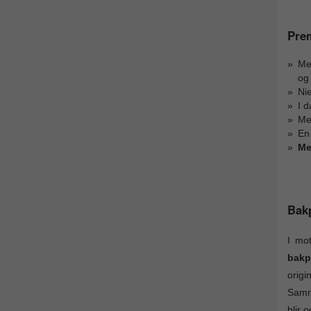
Pre
Med
og
Nie
I 
Med
En 
Me
Bak
I mo
bakp
orig
Samme
blir 