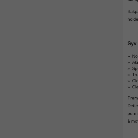
Bakpa
holde
Syv 
Nor
Akr
Spe
Tr
Cl
Cl
Premi
Dette
perma
å mot