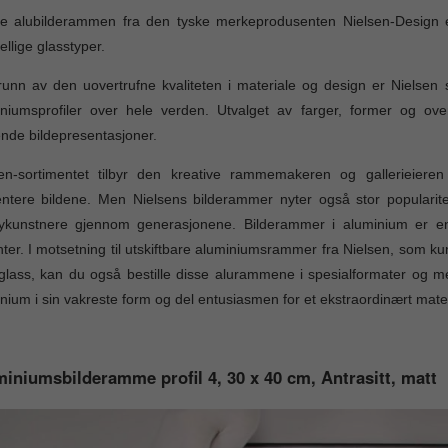
e alubilderammen fra den tyske merkeprodusenten Nielsen-Design er
jellige glasstyper.
unn av den uovertrufne kvaliteten i materiale og design er Nielsen
niumsprofiler over hele verden. Utvalget av farger, former og over
ende bildepresentasjoner.
en-sortimentet tilbyr den kreative rammemakeren og gallerieieren u
entere bildene. Men Nielsens bilderammer nyter også stor populari
ykunstnere gjennom generasjonene. Bilderammer i aluminium er enkl
ter. I motsetning til utskiftbare aluminiumsrammer fra Nielsen, som ku
 glass, kan du også bestille disse alurammene i spesialformater og me
nium i sin vakreste form og del entusiasmen for et ekstraordinært mater
iniumsbilderamme profil 4, 30 x 40 cm, Antrasitt, matt