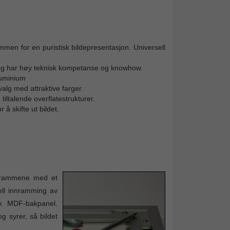
mmen for en puristisk bildepresentasjon. Universell
år og har høy teknisk kompetanse og knowhow.
luminium
alg med attraktive farger.
ltalende overflatestrukturer.
 skifte ut bildet.
derammene med et
nell innramming av
sk MDF-bakpanel.
g syrer, så bildet