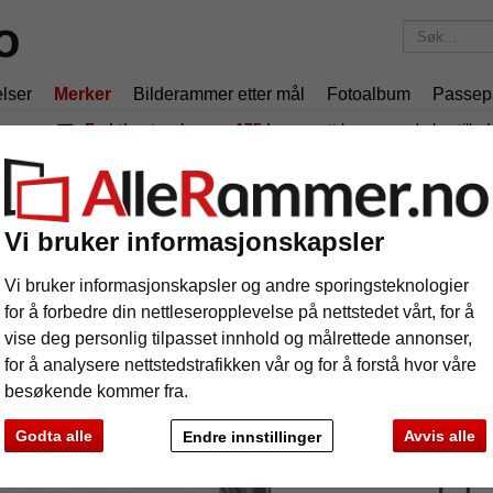
lser
Merker
Bilderammer etter mål
Fotoalbum
Passepa
Fraktkostnadene er 175 kr
uansett hvor mye du bestiller!
miniumsbilderamme spesialtilpasset, profil 281
uminiumsbilderamme spesialtilpasset, p
Vi bruker informasjonskapsler
Vi bruker informasjonskapsler og andre sporingsteknologier
for å forbedre din nettleseropplevelse på nettstedet vårt, for å
vise deg personlig tilpasset innhold og målrettede annonser,
for å analysere nettstedstrafikken vår og for å forstå hvor våre
Farge:
besøkende kommer fra.
Glass
Godta alle
Avvis alle
Endre innstillinger
e
Videre