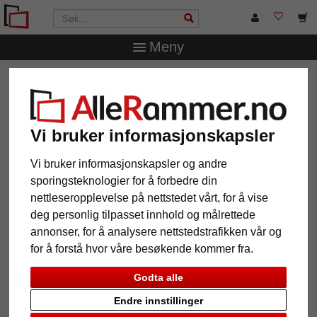
Meny
AlleRammer.no
Rammestørrelser
50 x 70 cm
Aluminiumsbilderamme Aluline med passepartout
Aluminiumsbilderamme Aluline
Vi bruker informasjonskapsler
med passepartout
Vi bruker informasjonskapsler og andre
sporingsteknologier for å forbedre din
nettleseropplevelse på nettstedet vårt, for å vise
deg personlig tilpasset innhold og målrettede
annonser, for å analysere nettstedstrafikken vår og
for å forstå hvor våre besøkende kommer fra.
Godta alle
Endre innstillinger
Tilbake
Vider