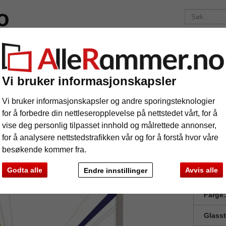
elser
Merker
Bilderammer etter mål
Fotoalbum
Passep
Fraktkostnadene er 175 kr
uansett hvor mye du bestiller!
Vi bruker informasjonskapsler
m
Aluminiumsbilderamme Alejandro
uminiumsbilderamme Alejandro
Vi bruker informasjonskapsler og andre sporingsteknologier
for å forbedre din nettleseropplevelse på nettstedet vårt, for å
vise deg personlig tilpasset innhold og målrettede annonser,
for å analysere nettstedstrafikken vår og for å forstå hvor våre
besøkende kommer fra.
Godta alle
Avvis alle
Endre innstillinger
Forma
Farge:
Glass
e
Videre