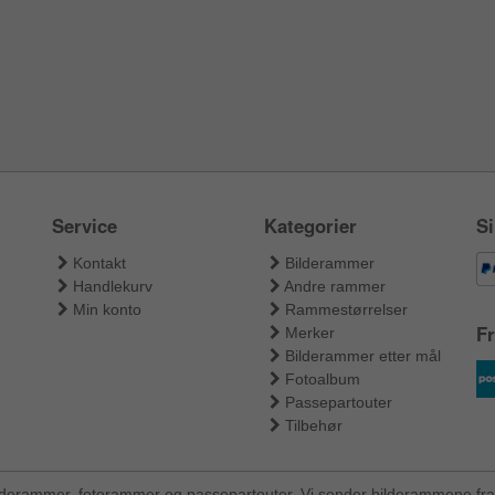
Service
Kategorier
Si
Kontakt
Bilderammer
Handlekurv
Andre rammer
Min konto
Rammestørrelser
Fr
Merker
Bilderammer etter mål
Fotoalbum
Passepartouter
Tilbehør
ilderammer, fotorammer og passepartouter. Vi sender bilderammene fra 