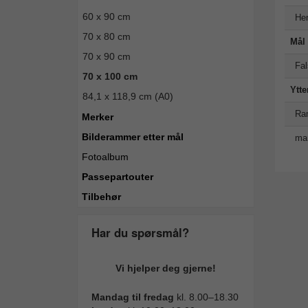
60 x 90 cm
Hen
70 x 80 cm
Mål
70 x 90 cm
Fal
70 x 100 cm
Ytte
84,1 x 118,9 cm (A0)
Ra
Merker
Bilderammer etter mål
man
Fotoalbum
Passepartouter
Tilbehør
Har du spørsmål?
Vi hjelper deg gjerne!
Mandag til fredag
kl. 8.00–18.30