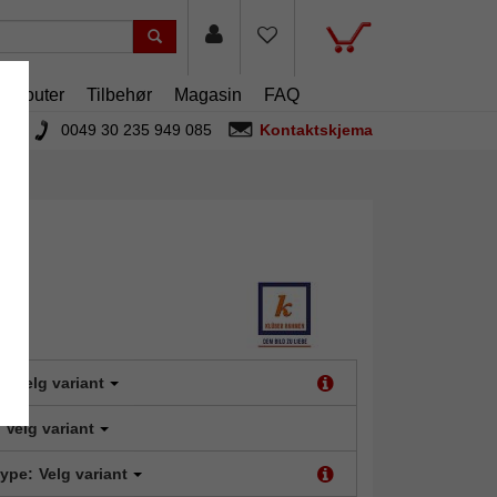
artouter
Tilbehør
Magasin
FAQ
0049 30 235 949 085
Kontaktskjema
t:
Velg variant
Velg variant
type:
Velg variant