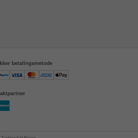
kker betalingsmetode
aktpartner
Tyskland til Norge.