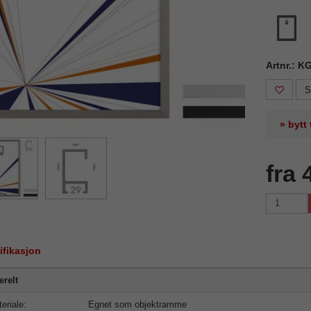
Artnr.: 
S
» bytt
fra 
ifikasjon
relt
eriale:
Egnet som objektramme