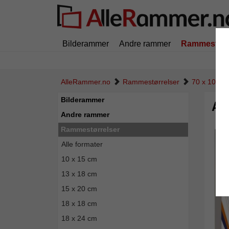
Bilderammer
Andre rammer
Rammestørr
AlleRammer.no
Rammestørrelser
70 x 100 c
Bilderammer
Al
Andre rammer
Rammestørrelser
Alle formater
10 x 15 cm
13 x 18 cm
15 x 20 cm
18 x 18 cm
18 x 24 cm
Tilbak