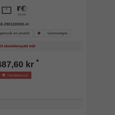
1,6 cm
KGE-2901220301-H
pørsmål om produkt
Sammenligne
 til skreddersydd mål
*
487,60 kr
i handlekurven