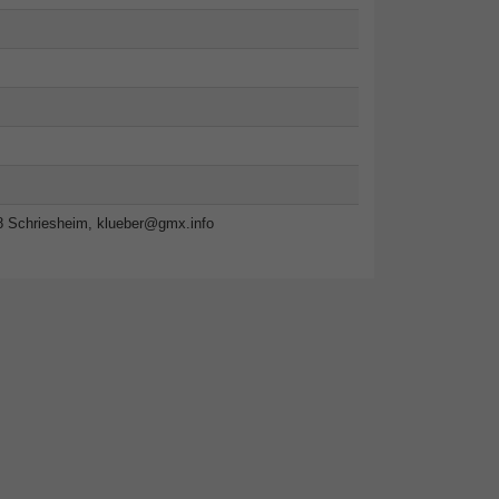
8 Schriesheim,
klueber@gmx.info