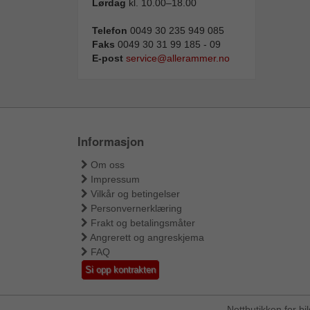
Lørdag
kl. 10.00–18.00
Telefon
0049 30 235 949 085
Faks
0049 30 31 99 185 - 09
E-post
service@allerammer.no
Informasjon
Om oss
Impressum
Vilkår og betingelser
Personvernerklæring
Frakt og betalingsmåter
Angrerett og angreskjema
FAQ
Si opp kontrakten
Nettbutikken for b