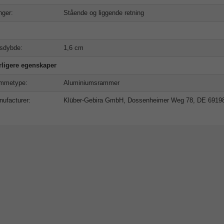
ger:
Stående og liggende retning
sdybde:
1,6 cm
rligere egenskaper
mmetype:
Aluminiumsrammer
ufacturer:
Klüber-Gebira GmbH, Dossenheimer Weg 78, DE 6919