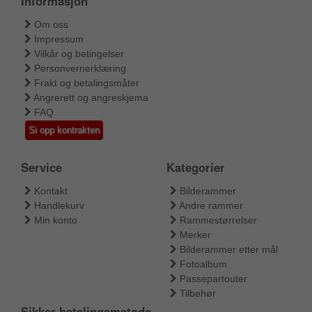
Informasjon
Om oss
Impressum
Vilkår og betingelser
Personvernerklæring
Frakt og betalingsmåter
Angrerett og angreskjema
FAQ
Si opp kontrakten
Service
Kategorier
Kontakt
Bilderammer
Handlekurv
Andre rammer
Min konto
Rammestørrelser
Merker
Bilderammer etter mål
Fotoalbum
Passepartouter
Tilbehør
Sikker betalingsmetode