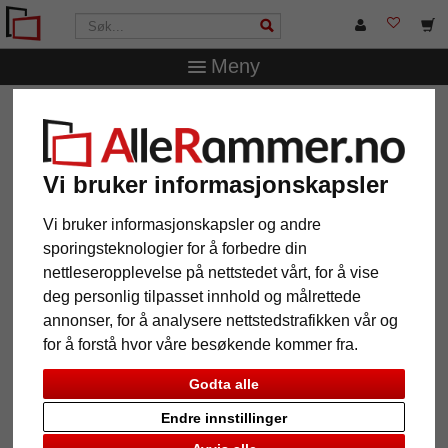
Meny
AlleRammer.no
Merker
Klüber
3D-bilderamme i tre
Dragón for objekter etter mål
3D-bilderamme i tre Dragón for
Vi bruker informasjonskapsler
objekter etter mål
Vi bruker informasjonskapsler og andre
sporingsteknologier for å forbedre din
nettleseropplevelse på nettstedet vårt, for å vise
deg personlig tilpasset innhold og målrettede
annonser, for å analysere nettstedstrafikken vår og
for å forstå hvor våre besøkende kommer fra.
Godta alle
Endre innstillinger
Tilbake
Vider