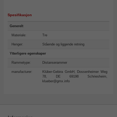
Spesifikasjon
Generelt
Materiale:
Tre
Henger:
Stående og liggende retning
Ytterligere egenskaper
Rammetype:
Distanserammer
manufacturer:
Klüber-Gebira GmbH, Dossenheimer Weg
78, DE 69198 Schriesheim,
klueber@gmx.info