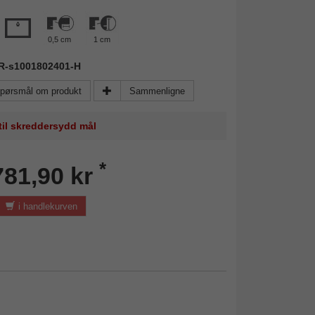
0,5 cm
1 cm
IR-s1001802401-H
pørsmål om produkt
Sammenligne
 til skreddersydd mål
*
781,90 kr
i handlekurven