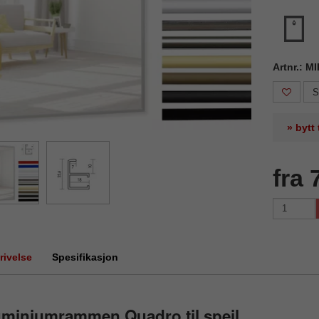
Artnr.: M
S
» bytt
fra 
rivelse
Spesifikasjon
uminiumrammen Quadro til speil