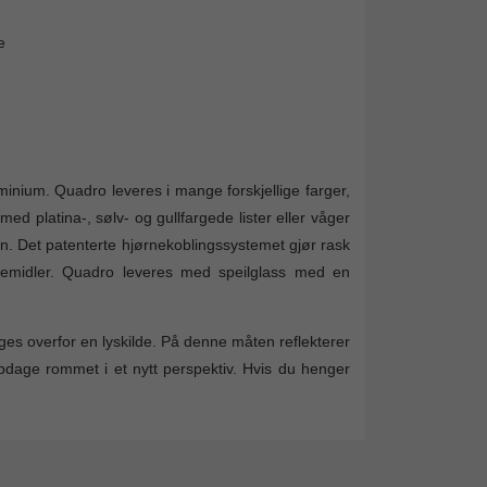
e
inium. Quadro leveres i mange forskjellige farger,
med platina-, sølv- og gullfargede lister eller våger
nn. Det patenterte hjørnekoblingssystemet gjør rask
pemidler. Quadro leveres med speilglass med en
ges overfor en lyskilde. På denne måten reflekterer
pdage rommet i et nytt perspektiv. Hvis du henger