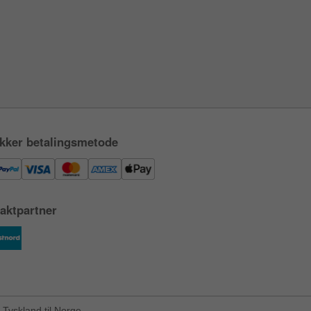
kker betalingsmetode
aktpartner
Tyskland til Norge.