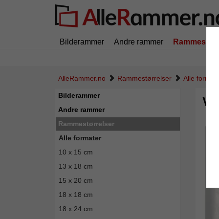
Bilderammer
Andre rammer
Rammestørr
AlleRammer.no
Rammestørrelser
Alle format
Bilderammer
Ve
Andre rammer
Rammestørrelser
Alle formater
10 x 15 cm
13 x 18 cm
15 x 20 cm
18 x 18 cm
18 x 24 cm
Tilbak