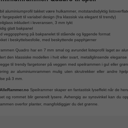
bil aluminiumprofil takket være hulkammer, motstandsdyktig listoverflat
r fargepalett til variabel design (fra klassisk via elegant til trendy)
ilglass inkludert i leveransen, 3 mm tykt
idig glatt bakpanel
d veggoppheng på bakpanelet til stående og liggende format
ket i beskyttelsesfolie, med beskyttende papphjørner
rammen Quadro har en 7 mm smal og avrundet listeprofil laget av alum
dert den klassiske modellen i hvit eller svart, metallglinsende eleganse 
legge til trendy fargetoner på veggen med speilrammen i gul eller grø
ering av aluminiumrammen mulig uten skrutrekker eller andre hjel
lse på 3 mm.
 AlleRammer.no
Speilrammer skaper en fantastisk lyseffekt når de hen
set og rommet blir generelt lysere. Avhengig av synsvinkel kan du op
rammen overfor planter, mangfoldiggjør du det grønne.