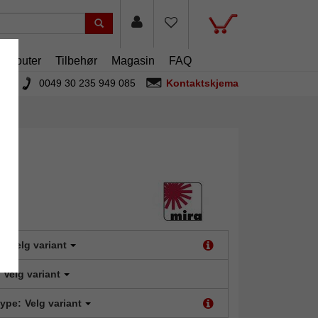
artouter
Tilbehør
Magasin
FAQ
0049 30 235 949 085
Kontaktskjema
t:
Velg variant
Velg variant
type:
Velg variant