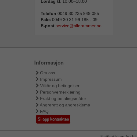
Lørdag
kl. 10.00–18.00
Telefon
0049 30 235 949 085
Faks
0049 30 31 99 185 - 09
E-post
service@allerammer.no
Informasjon
Om oss
Impressum
Vilkår og betingelser
Personvernerklæring
Frakt og betalingsmåter
Angrerett og angreskjema
FAQ
Si opp kontrakten
Nettbutikken for b