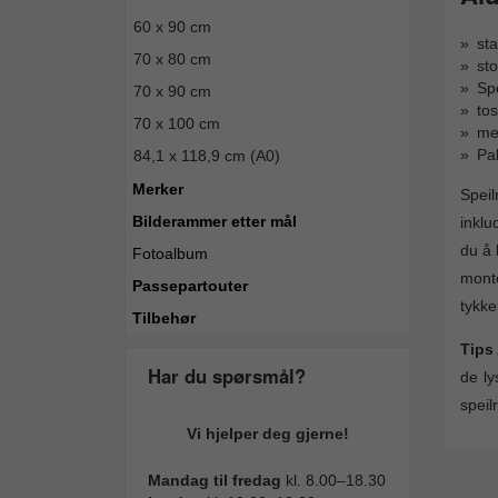
60 x 90 cm
sta
70 x 80 cm
sto
Spe
70 x 90 cm
tos
70 x 100 cm
me
Pak
84,1 x 118,9 cm (A0)
Merker
Speil
Bilderammer etter mål
inklu
du å 
Fotoalbum
mont
Passepartouter
tykke
Tilbehør
Tips
Har du spørsmål?
de ly
speil
Vi hjelper deg gjerne!
Mandag til fredag
kl. 8.00–18.30