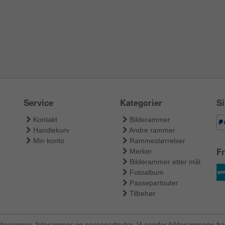
Service
Kategorier
Si
Kontakt
Bilderammer
Handlekurv
Andre rammer
Min konto
Rammestørrelser
Fr
Merker
Bilderammer etter mål
Fotoalbum
Passepartouter
Tilbehør
ilderammer, fotorammer og passepartouter. Vi sender bilderammene fra 