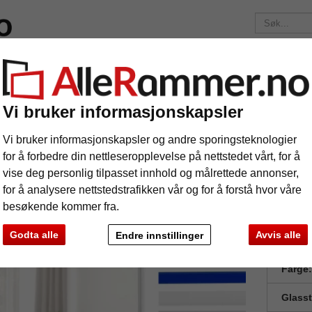
elser
Merker
Bilderammer etter mål
Fotoalbum
Passep
Fraktkostnadene er 175 kr
uansett hvor mye du bestiller!
Vi bruker informasjonskapsler
er
Veggspeil i aluminium Quadro
ggspeil i aluminium Quadro
Vi bruker informasjonskapsler og andre sporingsteknologier
for å forbedre din nettleseropplevelse på nettstedet vårt, for å
vise deg personlig tilpasset innhold og målrettede annonser,
for å analysere nettstedstrafikken vår og for å forstå hvor våre
besøkende kommer fra.
Godta alle
Avvis alle
Endre innstillinger
Forma
Farge:
Glass
e
Videre