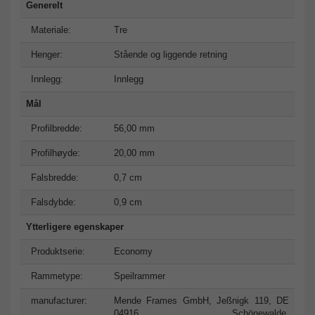
Generelt
Materiale:
Tre
Henger:
Stående og liggende retning
Innlegg:
Innlegg
Mål
Profilbredde:
56,00 mm
Profilhøyde:
20,00 mm
Falsbredde:
0,7 cm
Falsdybde:
0,9 cm
Ytterligere egenskaper
Produktserie:
Economy
Rammetype:
Speilrammer
manufacturer:
Mende Frames GmbH, Jeßnigk 119, DE
04916 Schönewalde,