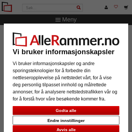
Meny
AlleRammer.no
Merker
Mende Frames
Veggspeil
Irupu etter mål
Veggspeil Irupu etter mål
Vi bruker informasjonskapsler
Vi bruker informasjonskapsler og andre
sporingsteknologier for å forbedre din
nettleseropplevelse på nettstedet vårt, for å vise
deg personlig tilpasset innhold og målrettede
annonser, for å analysere nettstedstrafikken vår og
for å forstå hvor våre besøkende kommer fra.
Godta alle
Endre innstillinger
Tilbake
Vider
Avvis alle