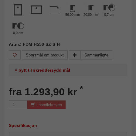
56,00 mm
20,00 mm
0,7 cm
0,9 cm
Artnr.: FDM-H550-SZ-S-H
Spørsmål om produkt
Sammenligne
» bytt til skreddersydd mål
*
fra 1.293,90 kr
i handlekurven
Spesifikasjon