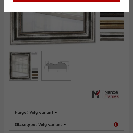
Farge:
Velg variant
Glasstype:
Velg variant