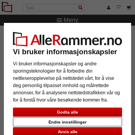
Meny
AlleRammer.no
Merker
Mende Frames
Veggspeil
Dogo etter mål
Vi bruker informasjonskapsler
Veggspeil Dogo etter mål
Vi bruker informasjonskapsler og andre
sporingsteknologier for å forbedre din
nettleseropplevelse på nettstedet vårt, for å vise
deg personlig tilpasset innhold og målrettede
annonser, for å analysere nettstedstrafikken vår og
for å forstå hvor våre besøkende kommer fra.
Godta alle
Endre innstillinger
Tilbake
Vider
Avvis alle