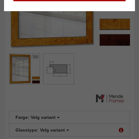
Farge:
Velg variant
Glasstype:
Velg variant