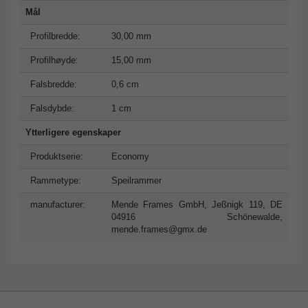
Mål
Profilbredde:
30,00 mm
Profilhøyde:
15,00 mm
Falsbredde:
0,6 cm
Falsdybde:
1 cm
Ytterligere egenskaper
Produktserie:
Economy
Rammetype:
Speilrammer
manufacturer:
Mende Frames GmbH, Jeßnigk 119, DE
04916 Schönewalde,
mende.frames@gmx.de