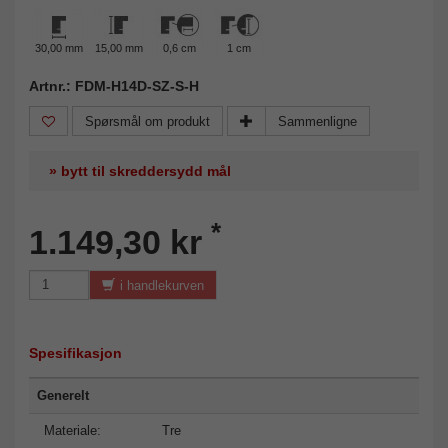
30,00 mm
15,00 mm
0,6 cm
1 cm
Artnr.: FDM-H14D-SZ-S-H
Spørsmål om produkt
Sammenligne
» bytt til skreddersydd mål
*
1.149,30 kr
i handlekurven
Spesifikasjon
Generelt
Materiale:
Tre