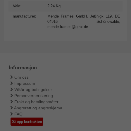
Vekt:
2,24 Kg
manufacturer:
Mende Frames GmbH, Jeßnigk 119, DE
04916 Schönewalde,
mende.frames@gmx.de
Informasjon
Om oss
Impressum
Vilkår og betingelser
Personvernerklæring
Frakt og betalingsmåter
Angrerett og angreskjema
FAQ
Si opp kontrakten