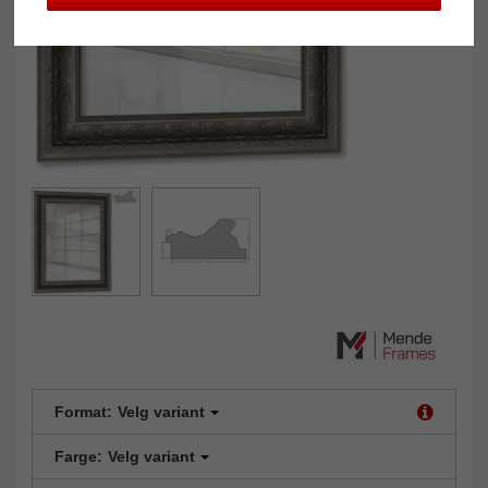
Format:
Velg variant
Farge:
Velg variant