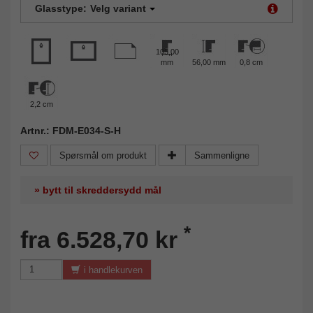
Glasstype:
Velg variant
105,00
mm
56,00 mm
0,8 cm
2,2 cm
Artnr.: FDM-E034-S-H
Spørsmål om produkt
Sammenligne
» bytt til skreddersydd mål
*
fra 6.528,70 kr
i handlekurven