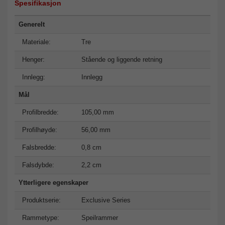
Spesifikasjon
Generelt
Materiale:
Tre
Henger:
Stående og liggende retning
Innlegg:
Innlegg
Mål
Profilbredde:
105,00 mm
Profilhøyde:
56,00 mm
Falsbredde:
0,8 cm
Falsdybde:
2,2 cm
Ytterligere egenskaper
Produktserie:
Exclusive Series
Rammetype:
Speilrammer