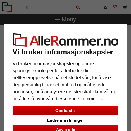
Meny
AlleRammer.no
Rammestørrelser
50 x 75 cm
Veggspeil Banias
Veggspeil Banias
Vi bruker informasjonskapsler
Vi bruker informasjonskapsler og andre
sporingsteknologier for å forbedre din
nettleseropplevelse på nettstedet vårt, for å vise
deg personlig tilpasset innhold og målrettede
annonser, for å analysere nettstedstrafikken vår og
for å forstå hvor våre besøkende kommer fra.
Godta alle
Endre innstillinger
Tilbake
Vider
Avvis alle