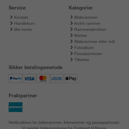
Service
Kategorier
Kontakt
Bilderammer
Handlekurv
Andre rammer
Min konto
Rammestørrelser
Merker
Bilderammer etter mål
Fotoalbum
Passepartouter
Tilbehør
Sikker betalingsmetode
Fraktpartner
Nettbutikken for bilderammer, fotorammer og passepartouter.
Vi sender bilderammene fra Tyskland til Norge.