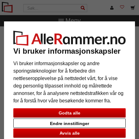
Meny
AlleRammer.no
Fotoalbum
Spiral-fotoalbum Fun for
innliming, 25x25 cm
Vi bruker informasjonskapsler
Spiral-fotoalbum Fun for
innliming, 25x25 cm
Vi bruker informasjonskapsler og andre
sporingsteknologier for å forbedre din
nettleseropplevelse på nettstedet vårt, for å vise
deg personlig tilpasset innhold og målrettede
annonser, for å analysere nettstedstrafikken vår og
for å forstå hvor våre besøkende kommer fra.
Godta alle
Endre innstillinger
Avvis alle
Tilbake
Vider