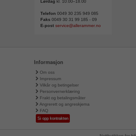
Lørdag
kl. 10.00–18.00
Telefon
0049 30 235 949 085
Faks
0049 30 31 99 185 - 09
E-post
service@allerammer.no
Informasjon
Om oss
Impressum
Vilkår og betingelser
Personvernerklæring
Frakt og betalingsmåter
Angrerett og angreskjema
FAQ
Si opp kontrakten
Nettbutikken for b