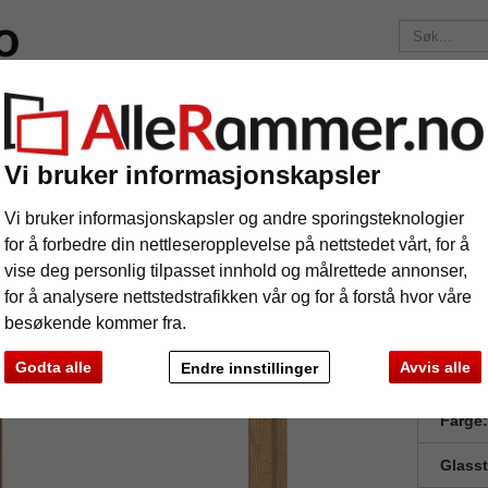
elser
Merker
Bilderammer etter mål
Fotoalbum
Passep
Fraktkostnadene er 175 kr
uansett hvor mye du bestiller!
Vi bruker informasjonskapsler
Skyggeramme Mila
yggeramme Mila
Vi bruker informasjonskapsler og andre sporingsteknologier
for å forbedre din nettleseropplevelse på nettstedet vårt, for å
vise deg personlig tilpasset innhold og målrettede annonser,
for å analysere nettstedstrafikken vår og for å forstå hvor våre
besøkende kommer fra.
Godta alle
Avvis alle
Endre innstillinger
Forma
Farge:
Glass
e
Videre