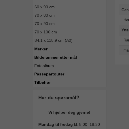
60 x 90 cm
Gene
70 x 80 cm
Hen
70 x 90 cm
Ytte
70 x 100 cm
Ra
84,1 x 118,9 cm (A0)
Merker
man
Bilderammer etter mål
Fotoalbum
Passepartouter
Tilbehør
Har du spørsmål?
Vi hjelper deg gjerne!
Mandag til fredag
kl. 8.00–18.30