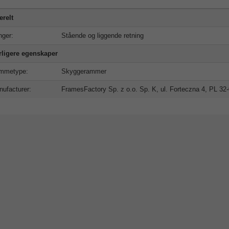
relt
ger:
Stående og liggende retning
rligere egenskaper
mmetype:
Skyggerammer
ufacturer:
FramesFactory Sp. z o.o. Sp. K, ul. Forteczna 4, PL 3