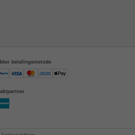
kker betalingsmetode
aktpartner
Tyskland til Norge.