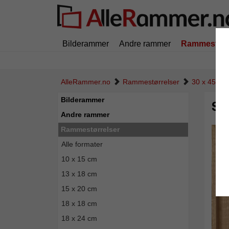
Bilderammer
Andre rammer
Rammestørr
AlleRammer.no
Rammestørrelser
30 x 45 cm
Bilderammer
Sk
Andre rammer
Rammestørrelser
Alle formater
10 x 15 cm
13 x 18 cm
15 x 20 cm
18 x 18 cm
18 x 24 cm
Tilbak