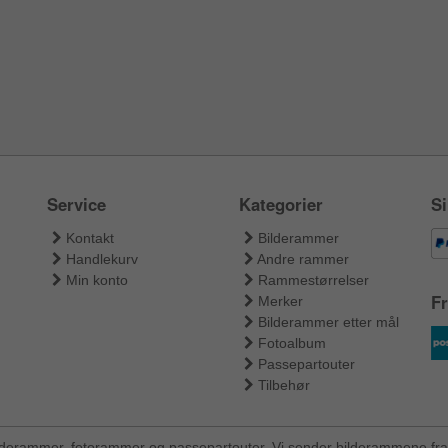
Service
Kategorier
Si
Kontakt
Bilderammer
Handlekurv
Andre rammer
Min konto
Rammestørrelser
Fr
Merker
Bilderammer etter mål
Fotoalbum
Passepartouter
Tilbehør
ilderammer, fotorammer og passepartouter. Vi sender bilderammene fra 