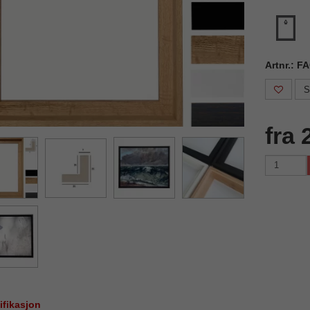
Artnr.: 
S
fra 
ifikasjon