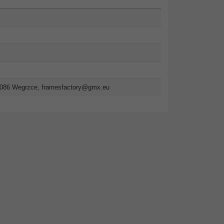
2-086 Wegrzce,
framesfactory@gmx.eu