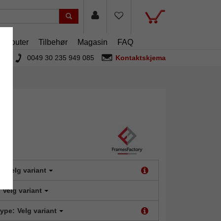
artouter
Tilbehør
Magasin
FAQ
0049 30 235 949 085
Kontaktskjema
t:
Velg variant
Velg variant
type:
Velg variant