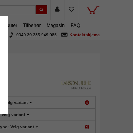
artouter
Tilbehør
Magasin
FAQ
0049 30 235 949 085
Kontaktskjema
t:
Velg variant
Velg variant
type:
Velg variant