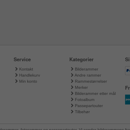
Service
Kategorier
Si
Kontakt
Bilderammer
Handlekurv
Andre rammer
Min konto
Rammestørrelser
Fr
Merker
Bilderammer etter mål
Fotoalbum
Passepartouter
Tilbehør
ilderammer, fotorammer og passepartouter. Vi sender bilderammene fra 