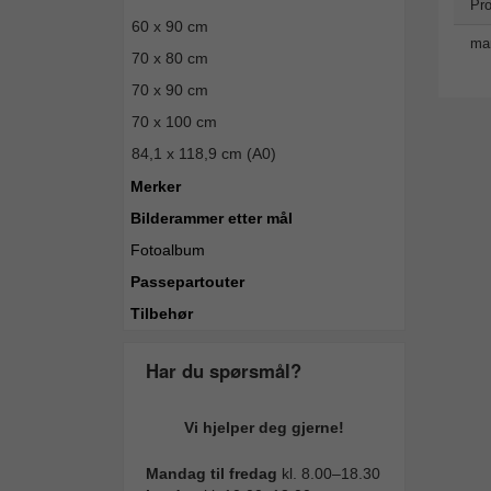
Pro
60 x 90 cm
man
70 x 80 cm
70 x 90 cm
70 x 100 cm
84,1 x 118,9 cm (A0)
Merker
Bilderammer etter mål
Fotoalbum
Passepartouter
Tilbehør
Har du spørsmål?
Vi hjelper deg gjerne!
Mandag til fredag
kl. 8.00–18.30