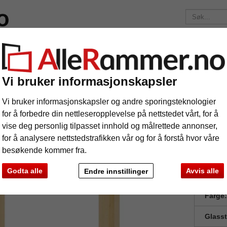
elser
Merker
Bilderammer etter mål
Fotoalbum
Passep
Fraktkostnadene er 175 kr
uansett hvor mye du bestiller!
Vi bruker informasjonskapsler
er
Skyggeramme Lech
yggeramme Lech
Vi bruker informasjonskapsler og andre sporingsteknologier
for å forbedre din nettleseropplevelse på nettstedet vårt, for å
vise deg personlig tilpasset innhold og målrettede annonser,
for å analysere nettstedstrafikken vår og for å forstå hvor våre
besøkende kommer fra.
Godta alle
Avvis alle
Endre innstillinger
Forma
Farge:
Glass
e
Videre