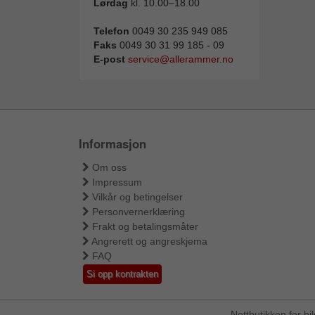
Lørdag
kl. 10.00–18.00
Telefon
0049 30 235 949 085
Faks
0049 30 31 99 185 - 09
E-post
service@allerammer.no
Informasjon
Om oss
Impressum
Vilkår og betingelser
Personvernerklæring
Frakt og betalingsmåter
Angrerett og angreskjema
FAQ
Si opp kontrakten
Nettbutikken for b