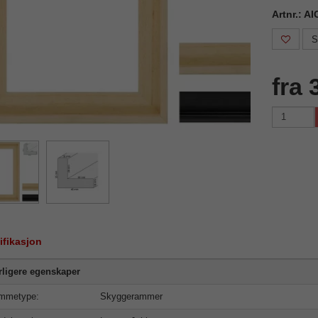
Artnr.: A
S
fra 
ifikasjon
rligere egenskaper
mmetype:
Skyggerammer