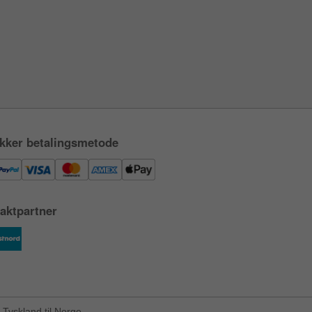
kker betalingsmetode
aktpartner
Tyskland til Norge.