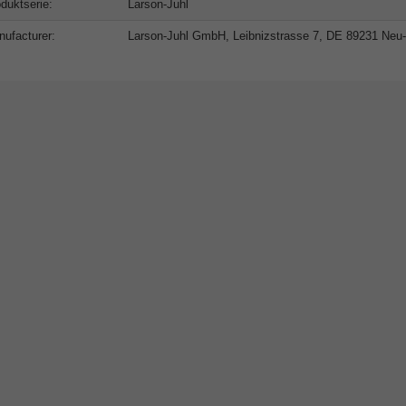
duktserie:
Larson-Juhl
ufacturer:
Larson-Juhl GmbH, Leibnizstrasse 7, DE 89231 Neu