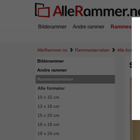
Bilderammer
Andre rammer
Rammestørr
AlleRammer.no
Rammestørrelser
Alle format
Bilderammer
Sk
Andre rammer
Rammestørrelser
Alle formater
10 x 15 cm
13 x 18 cm
15 x 20 cm
18 x 18 cm
18 x 24 cm
Tilbak