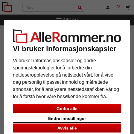
Meny
AlleRammer.no
Rammestørrelser
60 x 80 cm
Skyggeramme Fasnia
Vi bruker informasjonskapsler
Skyggeramme Fasnia
Vi bruker informasjonskapsler og andre
sporingsteknologier for å forbedre din
nettleseropplevelse på nettstedet vårt, for å vise
deg personlig tilpasset innhold og målrettede
annonser, for å analysere nettstedstrafikken vår og
for å forstå hvor våre besøkende kommer fra.
Godta alle
Endre innstillinger
Avvis alle