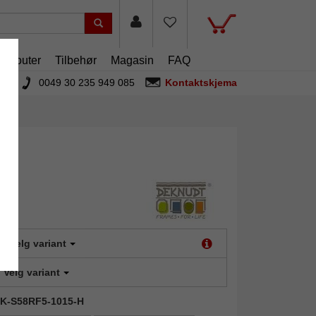
artouter
Tilbehør
Magasin
FAQ
0049 30 235 949 085
Kontaktskjema
t:
Velg variant
Velg variant
DEK-S58RF5-1015-H