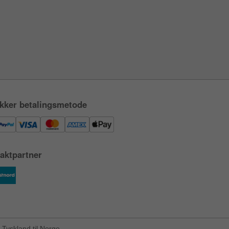
kker betalingsmetode
aktpartner
Tyskland til Norge.