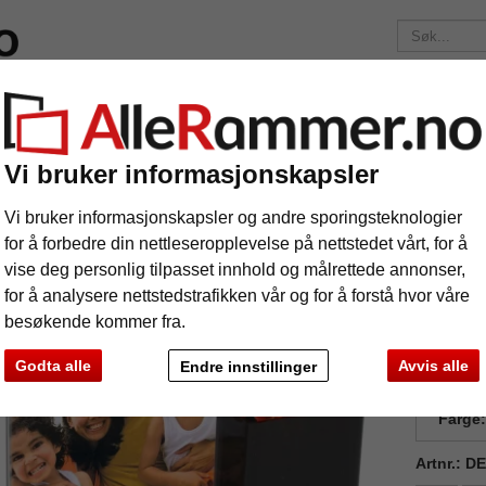
elser
Merker
Bilderammer etter mål
Fotoalbum
Passep
Fraktkostnadene er 175 kr
uansett hvor mye du bestiller!
Vi bruker informasjonskapsler
er
Pennestativ med bilderamme
nnestativ med bilderamme
Vi bruker informasjonskapsler og andre sporingsteknologier
for å forbedre din nettleseropplevelse på nettstedet vårt, for å
vise deg personlig tilpasset innhold og målrettede annonser,
for å analysere nettstedstrafikken vår og for å forstå hvor våre
besøkende kommer fra.
Godta alle
Avvis alle
Endre innstillinger
Forma
Farge:
Artnr.: 