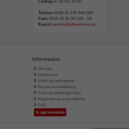
Lørdag
kl. 10.00–18.00
Telefon
0049 30 235 949 085
Faks
0049 30 31 99 185 - 09
E-post
service@allerammer.no
Informasjon
Om oss
Impressum
Vilkår og betingelser
Personvernerklæring
Frakt og betalingsmåter
Angrerett og angreskjema
FAQ
Si opp kontrakten
Nettbutikken for b