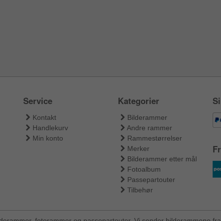
Service
Kategorier
Si
Kontakt
Bilderammer
Handlekurv
Andre rammer
Min konto
Rammestørrelser
Fr
Merker
Bilderammer etter mål
Fotoalbum
Passepartouter
Tilbehør
ilderammer, fotorammer og passepartouter. Vi sender bilderammene fra 