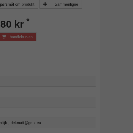
pørsmål om produkt
Sammenligne
*
,80 kr
i handlekurven
lijk ,
deknudt@gmx.eu