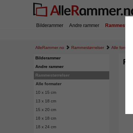
Bilderammer
Andre rammer
Rammestørr
AlleRammer.no
Rammestørrelser
Alle format
Bilderammer
Pe
Andre rammer
Rammestørrelser
Alle formater
10 x 15 cm
13 x 18 cm
15 x 20 cm
18 x 18 cm
18 x 24 cm