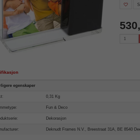
S
530
ifikasjon
rligere egenskaper
t:
0,31 Kg
mmetype:
Fun & Deco
duktserie:
Dekorasjon
ufacturer:
Deknudt Frames N.V., Breestraat 31A, BE 8540 Deer