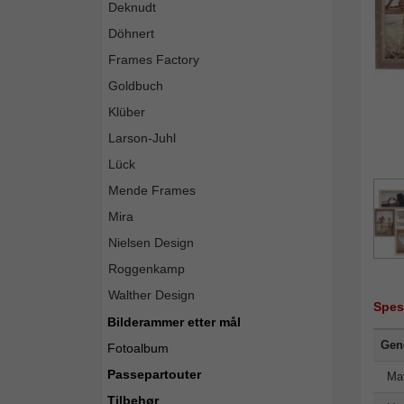
Deknudt
Döhnert
Frames Factory
Goldbuch
Klüber
Larson-Juhl
Lück
Mende Frames
Mira
Nielsen Design
Roggenkamp
Walther Design
Spes
Bilderammer etter mål
Gene
Fotoalbum
Passepartouter
Mat
Tilbehør