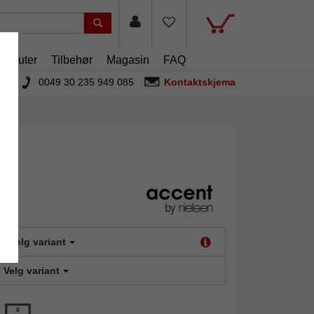
rtouter
Tilbehør
Magasin
FAQ
0049 30 235 949 085
Kontaktskjema
t:
Velg variant
Velg variant