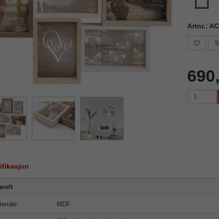
Artnr.: A
S
690
ifikasjon
relt
eriale:
MDF