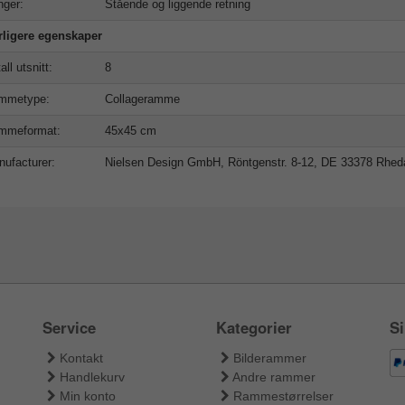
ger:
Stående og liggende retning
rligere egenskaper
all utsnitt:
8
mmetype:
Collageramme
mmeformat:
45x45 cm
ufacturer:
Nielsen Design GmbH, Röntgenstr. 8-12, DE 33378 Rhe
Service
Kategorier
Si
Kontakt
Bilderammer
Handlekurv
Andre rammer
Min konto
Rammestørrelser