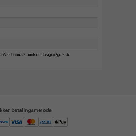
da-Wiedenbrück,
nielsen-design@gmx.de
kker betalingsmetode