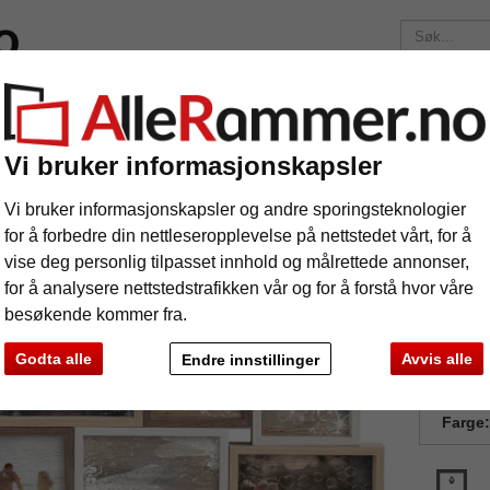
lser
Merker
Bilderammer etter mål
Fotoalbum
Passepa
Fraktkostnadene er 175 kr
uansett hvor mye du bestiller!
Vi bruker informasjonskapsler
me Mixed Colours for 8 bilder
Vi bruker informasjonskapsler og andre sporingsteknologier
llageramme Mixed Colours for 8 bilder
for å forbedre din nettleseropplevelse på nettstedet vårt, for å
vise deg personlig tilpasset innhold og målrettede annonser,
for å analysere nettstedstrafikken vår og for å forstå hvor våre
besøkende kommer fra.
Godta alle
Avvis alle
Endre innstillinger
Forma
Farge:
e
Videre