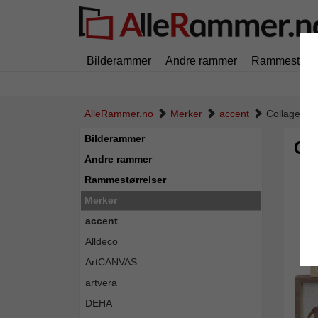
Bilderammer
Andre rammer
Rammestørre
AlleRammer.no
Merker
accent
Collageram
Bilderammer
Co
Andre rammer
Rammestørrelser
Merker
accent
Alldeco
ArtCANVAS
artvera
DEHA
Tilbak